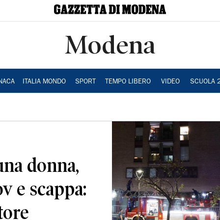
Modena
NACA
ITALIA MONDO
SPORT
TEMPO LIBERO
VIDEO
SCUOLA 
 una donna,
ov e scappa:
atore