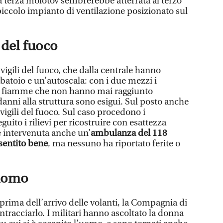
a terza molotov sembrerebbe atterrata al terzo
iccolo impianto di ventilazione posizionato sul
i del fuoco
igili del fuoco, che dalla centrale hanno
atoio e un’autoscala: con i due mezzi i
e fiamme che non hanno mai raggiunto
anni alla struttura sono esigui. Sul posto anche
 vigili del fuoco. Sul caso procedono i
uito i rilievi per ricostruire con esattezza
è intervenuta anche un’
ambulanza del 118
sentito bene
, ma nessuno ha riportato ferite o
’uomo
 prima dell’arrivo delle volanti, la Compagnia di
tracciarlo. I militari hanno ascoltato la donna