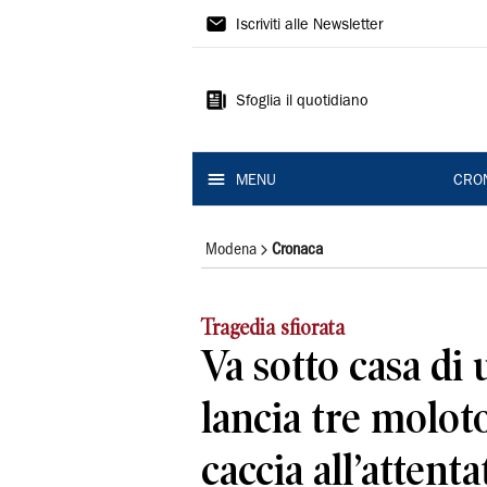
Gazzetta
Iscriviti alle Newsletter
di
Modena
Sfoglia il quotidiano
MENU
CRO
Modena
Cronaca
Tragedia sfiorata
Va sotto casa di
lancia tre molot
caccia all’attent