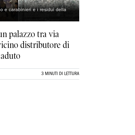
co e carabinieri e i residui della
un palazzo tra via
icino distributore di
caduto
3 MINUTI DI LETTURA