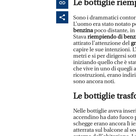
Le bottiglie riem
Sono i drammatici contorn
L’uomo era stato notato p
benzina
poco distante, in
Stava
riempiendo di benzi
attirato l’attenzione del
gr
capire le sue intenzioni.
metri e si per dirigersi so
iniziando quello che è st
che vive in uno di quegli 
ricostruzioni, erano indir
sono ancora noti.
Le bottiglie tra
Nelle bottiglie aveva inse
accendino ha dato fuoco pe
schegge erano ancora lì ie
atterrata sul balcone al se