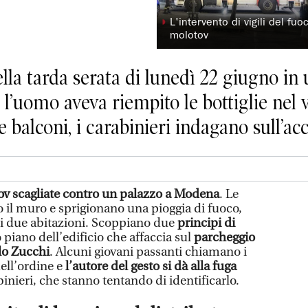
◗
L'intervento di vigili del fuo
molotov
lla tarda serata di lunedì 22 giugno in 
 l’uomo aveva riempito le bottiglie nel v
 balconi, i carabinieri indagano sull’ac
v scagliate contro un palazzo a Modena
. Le
o il muro e sprigionano una pioggia di fuoco,
di due abitazioni. Scoppiano due
principi di
 piano dell’edificio che affaccia sul
parcheggio
rlo Zucchi
. Alcuni giovani passanti chiamano i
dell’ordine e
l’autore del gesto si dà alla fuga
binieri, che stanno tentando di identificarlo.