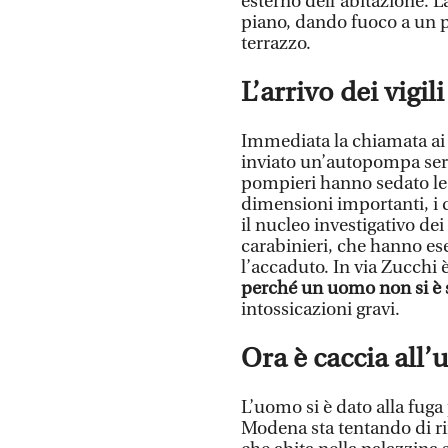
esterno dell’abitazione. L
piano, dando fuoco a un p
terrazzo.
L’arrivo dei vigil
Immediata la chiamata ai v
inviato un’autopompa serb
pompieri hanno sedato l
dimensioni importanti, i d
il nucleo investigativo dei
carabinieri, che hanno eseg
l’accaduto. In via Zucchi 
perché un uomo non si è 
intossicazioni gravi.
Ora è caccia all
L’uomo si è dato alla fuga
Modena sta tentando di rin