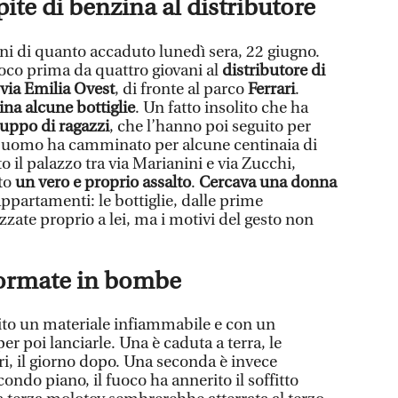
pite di benzina al distributore
i di quanto accaduto lunedì sera, 22 giugno.
oco prima da quattro giovani al
distributore di
via Emilia Ovest
, di fronte al parco
Ferrari
.
na alcune bottiglie
. Un fatto insolito che ha
uppo di ragazzi
, che l’hanno poi seguito per
 L’uomo ha camminato per alcune centinaia di
tto il palazzo tra via Marianini e via Zucchi,
ato
un vero e proprio assalto
.
Cercava una donna
appartamenti: le bottiglie, dalle prime
izzate proprio a lei, ma i motivi del gesto non
sformate in bombe
rito un materiale infiammabile e con un
r poi lanciarle. Una è caduta a terra, le
ri, il giorno dopo. Una seconda è invece
condo piano, il fuoco ha annerito il soffitto