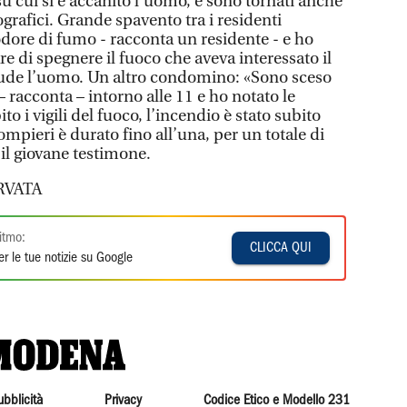
su cui si è accanito l’uomo, e sono tornati anche
otografici. Grande spavento tra i residenti
 odore di fumo - racconta un residente - e ho
 di spegnere il fuoco che aveva interessato il
lude l’uomo. Un altro condomino: «Sono sceso
– racconta – intorno alle 11 e ho notato le
 i vigili del fuoco, l’incendio è stato subito
ompieri è durato fino all’una, per un totale di
 il giovane testimone.
RVATA
itmo:
CLICCA QUI
r le tue notizie su Google
ubblicità
Privacy
Codice Etico e Modello 231