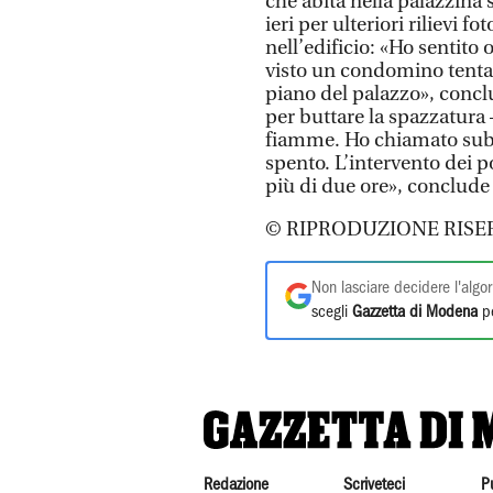
che abita nella palazzina 
ieri per ulteriori rilievi f
nell’edificio: «Ho sentito
visto un condomino tentare
piano del palazzo», conc
per buttare la spazzatura 
fiamme. Ho chiamato subito
spento. L’intervento dei p
più di due ore», conclude
© RIPRODUZIONE RISE
Non lasciare decidere l'algor
scegli
Gazzetta di Modena
pe
Redazione
Scriveteci
P