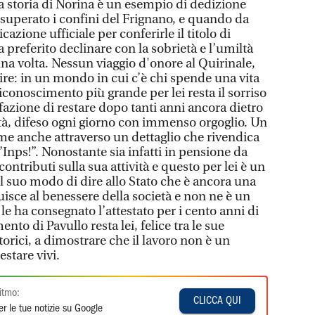
a storia di Norina è un esempio di dedizione
 superato i confini del Frignano, e quando da
zione ufficiale per conferirle il titolo di
a preferito declinare con la sobrietà e l’umiltà
una volta. Nessun viaggio d'onore al Quirinale,
re: in un mondo in cui c’è chi spende una vita
l riconoscimento più grande per lei resta il sorriso
sfazione di restare dopo tanti anni ancora dietro
ità, difeso ogni giorno con immenso orgoglio. Un
me anche attraverso un dettaglio che rivendica
l’Inps!”. Nonostante sia infatti in pensione da
contributi sulla sua attività e questo per lei è un
l suo modo di dire allo Stato che è ancora una
buisce al benessere della società e non ne è un
e ha consegnato l’attestato per i cento anni di
nto di Pavullo resta lei, felice tra le sue
storici, a dimostrare che il lavoro non è un
estare vivi.
itmo:
CLICCA QUI
r le tue notizie su Google