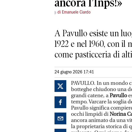
ancora l’Inps!»
di Emanuele Ciardo
A Pavullo esiste un luo
1922 e nel 1960, con il
come pasticceria di alt
24 giugno 2026 17:41
PAVULLO. In un mondo che
botteghe chiudono una dop
grandi catene, a
Pavullo
e
tempo. Varcare la soglia d
Pavullo significa compier
occhi limpidi di
Norina C
ancora animato da una vi
la proprietaria storica di 