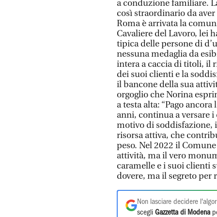
a conduzione familiare. L
così straordinario da aver
Roma è arrivata la comunica
Cavaliere del Lavoro, lei h
tipica delle persone di d’
nessuna medaglia da esibi
intera a caccia di titoli, i
dei suoi clienti e la soddi
il bancone della sua attiv
orgoglio che Norina espri
a testa alta: “Pago ancora 
anni, continua a versare i 
motivo di soddisfazione, i
risorsa attiva, che contri
peso. Nel 2022 il Comune l
attività, ma il vero monume
caramelle e i suoi clienti 
dovere, ma il segreto per r
Non lasciare decidere l'algor
scegli
Gazzetta di Modena
pe