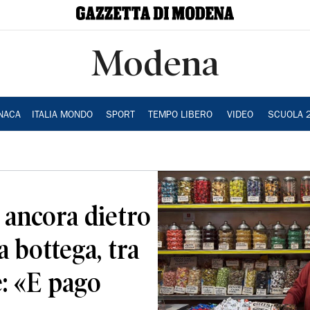
Modena
NACA
ITALIA MONDO
SPORT
TEMPO LIBERO
VIDEO
SCUOLA 
 ancora dietro
a bottega, tra
e: «E pago