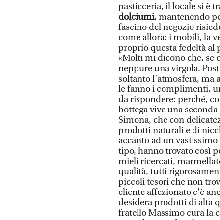
pasticceria, il locale si è
dolciumi
, mantenendo per
fascino del negozio risied
come allora: i mobili, la v
proprio questa fedeltà al p
«Molti mi dicono che, se 
neppure una virgola. Posti
soltanto l’atmosfera, ma a
le fanno i complimenti, u
da rispondere: perché, com
bottega vive una seconda g
Simona, che con delicatezz
prodotti naturali e di nicch
accanto ad un vastissimo 
tipo, hanno trovato così p
mieli ricercati, marmellate
qualità, tutti rigorosament
piccoli tesori che non tro
cliente affezionato c'è a
desidera prodotti di alta 
fratello Massimo cura la 