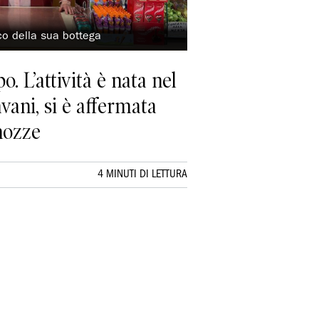
co della sua bottega
 L’attività è nata nel
vani, si è affermata
 nozze
4 MINUTI DI LETTURA