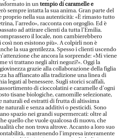
 trasformato in un
tempio di caramelle e
ò sempre intatta la sua anima. Gran parte del
e proprio nella sua autenticità: «È rimasto tutto
etrina, l’arredo», racconta con orgoglio. Ed è
assato ad attirare clienti da tutta l’Emilia.
comprassero il locale, non cambierebbero
 così non esistono più». A colpirli non è
nche la sua gentilezza. Spesso i clienti uscendo
n’attenzione che ancora la sorprende: «Mi viene
e vi trattano negli altri negozi?». Oggi la
iovinezza grazie alla collaborazione della figlia
a ha affiancato alla tradizione una linea di
ia legati al benessere. Sugli storici scaffali,
assortimento di cioccolatini e caramelle d’ogni
osto tisane biologiche, camomille selezionate,
 naturali ed estratti di frutta di altissima
e naturali e senza additivi o pesticidi. Sono
vano spazio nei grandi supermercati: oltre al
nche quello che vuole qualcosa di nuovo, che
qualità che non trova altrove. Accanto a loro suo
contabilità, mantenendo l'impresa interamente