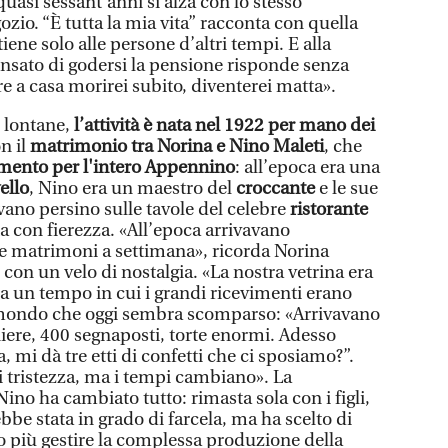
uasi sessant'anni si alza con lo stesso
gozio. “È tutta la mia vita” racconta con quella
iene solo alle persone d’altri tempi. E alla
sato di godersi la pensione risponde senza
re a casa morirei subito, diventerei matta».
 lontane,
l’attività è nata nel 1922 per mano dei
on il
matrimonio tra Norina e Nino Maleti
, che
imento per l'intero
Appennino
: all’epoca era una
ello
, Nino era un maestro del
croccante
e le sue
vano persino sulle tavole del celebre
ristorante
ta con fierezza. «All’epoca arrivavano
te matrimoni a settimana», ricorda Norina
con un velo di nostalgia. «La nostra vetrina era
ra un tempo in cui i grandi ricevimenti erano
n mondo che oggi sembra scomparso: «Arrivavano
ere, 400 segnaposti, torte enormi. Adesso
, mi dà tre etti di confetti che ci sposiamo?”.
 tristezza, ma i tempi cambiano». La
no ha cambiato tutto: rimasta sola con i figli,
be stata in grado di farcela, ma ha scelto di
 più gestire la complessa produzione della