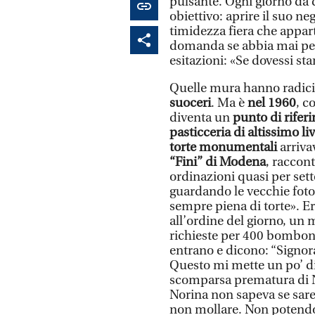
pulsante. Ogni giorno da q
obiettivo: aprire il suo ne
timidezza fiera che appart
domanda se abbia mai pen
esitazioni: «Se dovessi sta
Quelle mura hanno radici
suoceri
. Ma è
nel 1960
, c
diventa un
punto di rifer
pasticceria di altissimo liv
torte monumentali
arriva
“Fini” di Modena
, raccon
ordinazioni quasi per set
guardando le vecchie foto 
sempre piena di torte». E
all’ordine del giorno, u
richieste per 400 bomboni
entrano e dicono: “Signora
Questo mi mette un po’ di
scomparsa prematura di Ni
Norina non sapeva se sareb
non mollare. Non potendo