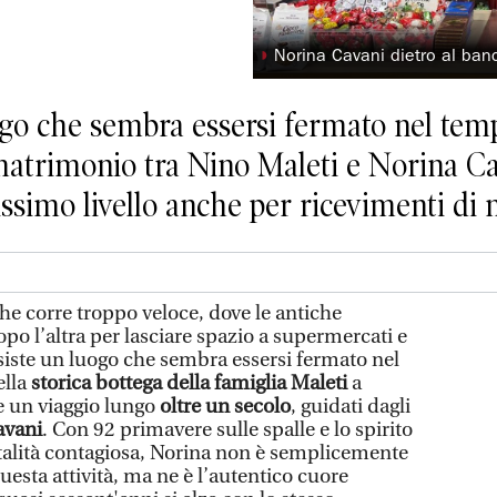
◗
Norina Cavani dietro al ban
go che sembra essersi fermato nel tempo.
 matrimonio tra Nino Maleti e Norina Ca
issimo livello anche per ricevimenti di
 corre troppo veloce, dove le antiche
o l’altra per lasciare spazio a supermercati e
siste un luogo che sembra essersi fermato nel
ella
storica bottega della famiglia Maleti
a
e un viaggio lungo
oltre un secolo
, guidati dagli
avani
. Con 92 primavere sulle spalle e lo spirito
talità contagiosa, Norina non è semplicemente
questa attività, ma ne è l’autentico cuore