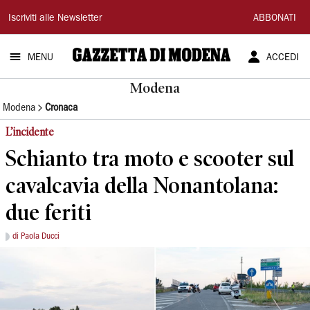
Gazzetta
Iscriviti alle Newsletter
ABBONATI
di
MENU
ACCEDI
Modena
Modena
Modena
Cronaca
L’incidente
Schianto tra moto e scooter sul
cavalcavia della Nonantolana:
due feriti
di Paola Ducci