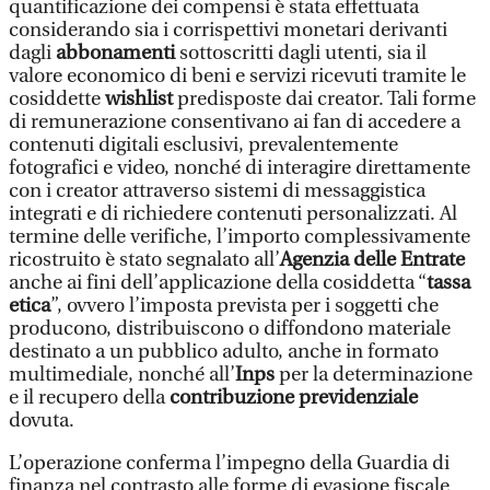
quantificazione dei compensi è stata effettuata
considerando sia i corrispettivi monetari derivanti
dagli
abbonamenti
sottoscritti dagli utenti, sia il
valore economico di beni e servizi ricevuti tramite le
cosiddette
wishlist
predisposte dai creator. Tali forme
di remunerazione consentivano ai fan di accedere a
contenuti digitali esclusivi, prevalentemente
fotografici e video, nonché di interagire direttamente
con i creator attraverso sistemi di messaggistica
integrati e di richiedere contenuti personalizzati. Al
termine delle verifiche, l’importo complessivamente
ricostruito è stato segnalato all’
Agenzia delle Entrate
anche ai fini dell’applicazione della cosiddetta “
tassa
etica
”, ovvero l’imposta prevista per i soggetti che
producono, distribuiscono o diffondono materiale
destinato a un pubblico adulto, anche in formato
multimediale, nonché all’
Inps
per la determinazione
e il recupero della
contribuzione previdenziale
dovuta.
L’operazione conferma l’impegno della Guardia di
finanza nel contrasto alle forme di evasione fiscale