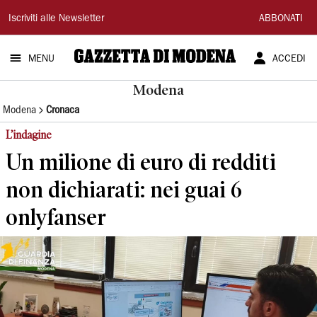
Gazzetta
Iscriviti alle Newsletter
ABBONATI
di
MENU
ACCEDI
Modena
Modena
Modena
Cronaca
L’indagine
Un milione di euro di redditi
non dichiarati: nei guai 6
onlyfanser