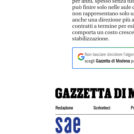
per anni, spesso senza tu
può finire solo nelle aul
non rappresentano solo 
anche una direzione più a
contratti a termine per es
comporta un costo crescente
stabilizzazione.
Non lasciare decidere l'algor
scegli
Gazzetta di Modena
pe
Redazione
Scriveteci
P