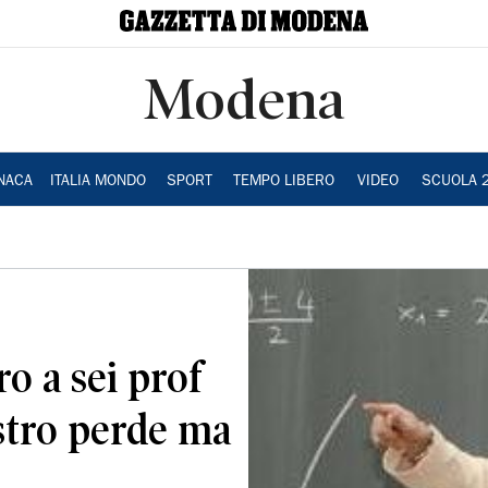
Modena
NACA
ITALIA MONDO
SPORT
TEMPO LIBERO
VIDEO
SCUOLA 
ro a sei prof
istro perde ma