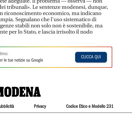
tele adeguate. Il problema — osserva — non
e dei tribunali». Le sentenze modenesi, dunque,
un riconoscimento economico, ma indicano
mpia. Segnalano che l’uso sistematico di
igenze stabili non solo non è sostenibile, ma
 per lo Stato, e lascia irrisolto il nodo
itmo:
CLICCA QUI
r le tue notizie su Google
ubblicità
Privacy
Codice Etico e Modello 231