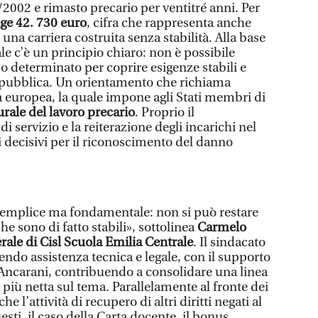
2002 e rimasto precario per ventitré anni. Per
ge 42. 730 euro
, cifra che rappresenta anche
una carriera costruita senza stabilità. Alla base
ale c’è un principio chiaro: non è possibile
po determinato per coprire esigenze stabili e
a pubblica. Un orientamento che richiama
 europea, la quale impone agli Stati membri di
urale del lavoro precario
. Proprio il
 servizio e la reiterazione degli incarichi nel
 decisivi per il riconoscimento del danno
o semplice ma fondamentale: non si può restare
he sono di fatto stabili», sottolinea
Carmelo
rale di Cisl Scuola Emilia Centrale
. Il sindacato
endo assistenza tecnica e legale, con il supporto
Ancarani, contribuendo a consolidare una linea
più netta sul tema. Parallelamente al fronte dei
 l’attività di recupero di altri diritti negati al
sti, il caso della Carta docente, il bonus