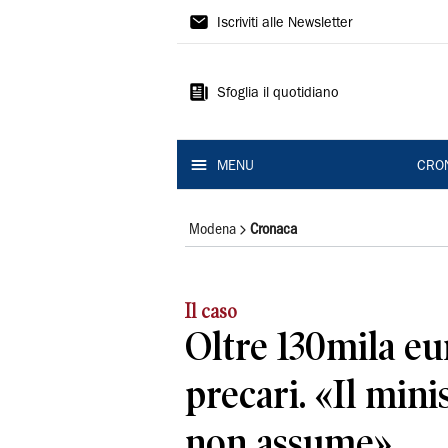
Gazzetta
Iscriviti alle Newsletter
di
Modena
Sfoglia il quotidiano
MENU
CRO
Modena
Cronaca
Il caso
Oltre 130mila eu
precari. «Il min
non assume»