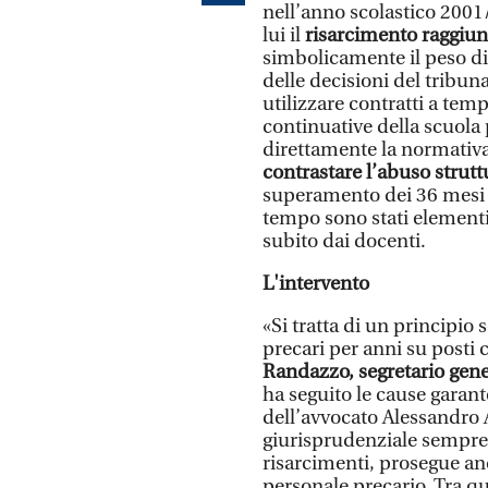
nell’anno scolastico 2001/
lui il
risarcimento raggiun
simbolicamente il peso di 
delle decisioni del tribun
utilizzare contratti a tem
continuative della scuol
direttamente la normativa
contrastare l’abuso strutt
superamento dei 36 mesi di
tempo sono stati elementi
subito dai docenti.
L'intervento
«Si tratta di un principi
precari per anni su posti c
Randazzo, segretario gene
ha seguito le cause garant
dell’avvocato Alessandro 
giurisprudenziale sempre 
risarcimenti, prosegue anche
personale precario. Tra que