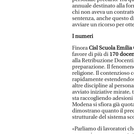
annuale destinato alla fo
chi non aveva un contrat
sentenza, anche questo dir
avviare un ricorso per o
I numeri
Finora
Cisl Scuola Emilia
favore di più di
170 docen
alla Retribuzione Docenti.
preparazione. Il fenomeno,
religione. Il contenzioso 
rapidamente estendendosi a
altre discipline al person
avviato iniziative mirate, 
sta raccogliendo adesioni 
Modena si sfiora già quo
dimostrano quanto il prec
strutturale del sistema sco
«Parliamo di lavoratori c