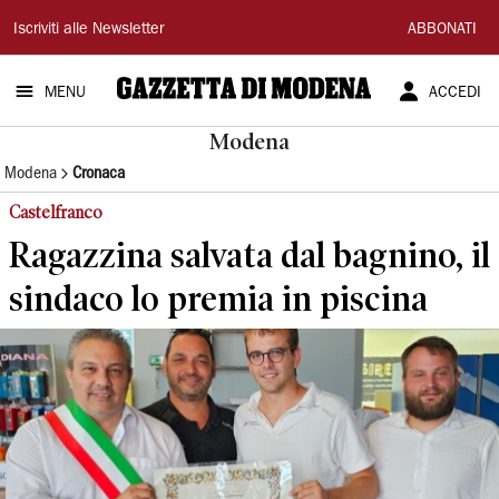
Gazzetta
Iscriviti alle Newsletter
ABBONATI
di
MENU
ACCEDI
Modena
Modena
Modena
Cronaca
Castelfranco
Ragazzina salvata dal bagnino, il
sindaco lo premia in piscina