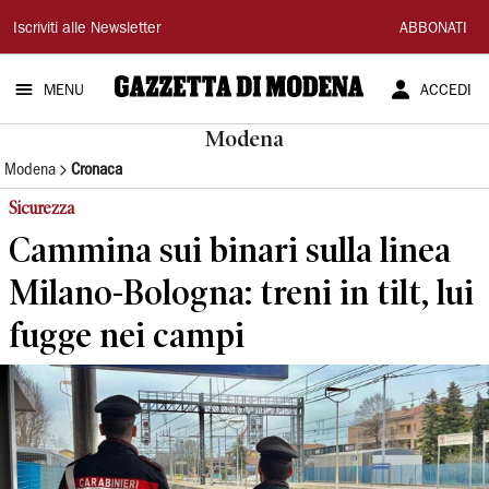
Gazzetta
Iscriviti alle Newsletter
ABBONATI
di
MENU
ACCEDI
Modena
Modena
Modena
Cronaca
Sicurezza
Cammina sui binari sulla linea
Milano-Bologna: treni in tilt, lui
fugge nei campi