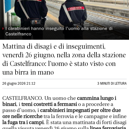
◗
I carabinieri hanno inseguito l'uomo alla stazione di
Castelfranco
Mattina di disagi e di inseguimenti,
venerdì 26 giugno, nella zona della stazione
di Castelfranco: l’uomo è stato visto con
una birra in mano
26 giugno 2026 21:12
3 MINUTI DI LETTURA
CASTELFRANCO. Un uomo che
cammina lungo i
binari
, i
treni costretti a fermarsi
o a procedere a
passo d’uomo, i
carabinieri impegnati per oltre due
ore nelle ricerche
tra la ferrovia e le campagne e infine
la fuga tra i campi
. È stata una mattinata di forti disagi
quella vissuta venerdì 26 giugno sulla
linea ferroviaria