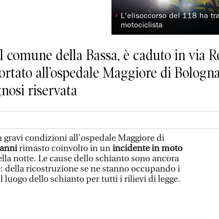
◗
L'elisoccorso del 118 ha tr
motociclista
el comune della Bassa, è caduto in via R
rtato all’ospedale Maggiore di Bologna, 
nosi riservata
gravi condizioni all’ospedale Maggiore di
 anni
rimasto coinvolto in un
incidente in moto
ella notte. Le cause dello schianto sono ancora
e: della ricostruzione se ne stanno occupando i
 luogo dello schianto per tutti i rilievi di legge.