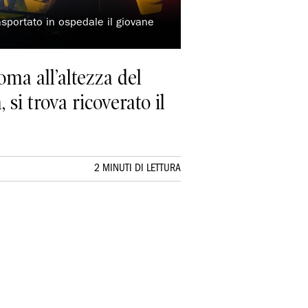
asportato in ospedale il giovane
oma all’altezza del
si trova ricoverato il
2 MINUTI DI LETTURA