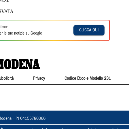
ezzi.
RVATA
itmo:
CLICCA QUI
r le tue notizie su Google
ubblicità
Privacy
Codice Etico e Modello 231
22, Modena – PI 04155780366