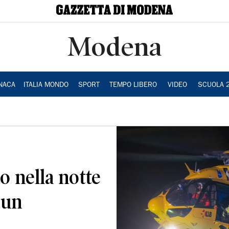
Modena
NACA
ITALIA MONDO
SPORT
TEMPO LIBERO
VIDEO
SCUOLA 
o nella notte
 un