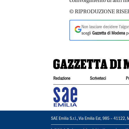
coinvolgimento di altri m
© RIPRODUZIONE RISE
Non lasciare decidere l'algor
scegli
Gazzetta di Modena
pe
Redazione
Scriveteci
P
SAE Emilia S.r.l., Via Emilia Est, 985 – 411