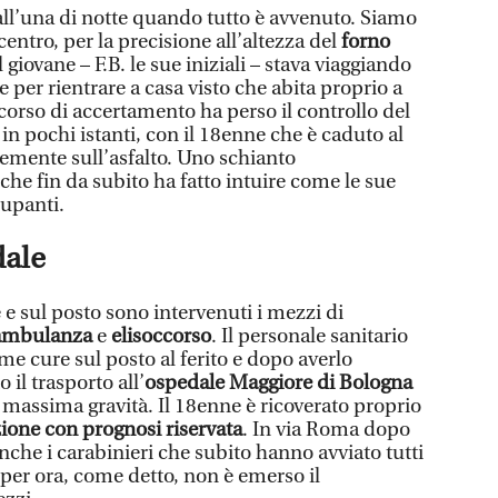
ll’una di notte quando tutto è avvenuto. Siamo
centro, per la precisione all’altezza del
forno
l giovane – F.B. le sue iniziali – stava viaggiando
se per rientrare a casa visto che abita proprio a
corso di accertamento ha perso il controllo del
in pochi istanti, con il 18enne che è caduto al
emente sull’asfalto. Uno schianto
che fin da subito ha fatto intuire come le sue
cupanti.
dale
e e sul posto sono intervenuti i mezzi di
ambulanza
e
elisoccorso
. Il personale sanitario
me cure sul posto al ferito e dopo averlo
 il trasporto all’
ospedale Maggiore di Bologna
 massima gravità. Il 18enne è ricoverato proprio
ione con prognosi riservata
. In via Roma dopo
anche i carabinieri che subito hanno avviato tutti
 per ora, come detto, non è emerso il