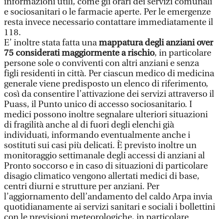
informazioni utili, come gli orari dei servizi comunali
e sociosanitari o le farmacie aperte. Per le emergenze
resta invece necessario contattare immediatamente il
118.
E’ inoltre stata fatta una
mappatura degli anziani over
75 considerati maggiormente a rischio
, in particolare
persone sole o conviventi con altri anziani e senza
figli residenti in città. Per ciascun medico di medicina
generale viene predisposto un elenco di riferimento,
così da consentire l’attivazione dei servizi attraverso il
Puass, il Punto unico di accesso sociosanitario. I
medici possono inoltre segnalare ulteriori situazioni
di fragilità anche al di fuori degli elenchi già
individuati, informando eventualmente anche i
sostituti sui casi più delicati. È previsto inoltre un
monitoraggio settimanale degli accessi di anziani al
Pronto soccorso e in caso di situazioni di particolare
disagio climatico vengono allertati medici di base,
centri diurni e strutture per anziani. Per
l’aggiornamento dell’andamento del caldo Arpa invia
quotidianamente ai servizi sanitari e sociali i bollettini
con le previsioni meteorologiche, in particolare