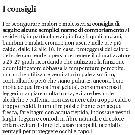
I consigli
Per scongiurare malori e malesseri
si consiglia di
seguire alcune semplici norme di comportamento
ai
residenti, in particolare ai più fragili quali anziani,
bambini e malati cronici: non uscire nelle ore più
calde, dalle 12 alle 18. In casa, proteggersi dal calore
del sole con tende o persiane, tenere il climatizzatore
a 25-27 gradi ricordando che utilizzare la funzione
deumidificatore abbassa la temperatura percepita,
ma anche utilizzare ventilatori o pale a soffitto,
controllando però che siano puliti. E, ancora, bere
molta acqua fresca (mai gelata), consumare pasti
leggeri mangiare molta frutta, evitare bevande
alcoliche e caffeina, non assumere cibi troppo caldi o
troppo freddi. Inumidire polsi e fronte con acqua
fresca, fare bagni con acqua tiepida, indossare vestiti
larghi, leggeri e comodi in fibre naturali e di colore
chiaro, evitare i sintetici, usare cappelli, occhiali e
ventagli per proteggere occhi e capo.l