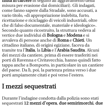
finita in carcere
in seguito all’aggravamento della
misura per evasione dai domiciliari). Gli indagati,
come fanno sapere dalla Stradale, sono accusati, a
vario titolo, «di appropriazione indebita, furto,
ricettazione e riciclaggio di veicoli industriali, oltre
che di falso documentale, materiale e ideologico».
Secondo quanto ricostruito, la struttura vedeva al
vertice due individui di
Bologna
e
Modena
e si
avvaleva di persone anche di
Roma
e
Chieti
. Un
cittadino italiano, di origini egiziane, faceva da
tramite tra l’
Italia
, la
Libia
e l’
Arabia Saudita
. Alcuni
dei mezzi da cantiere, prima di essere trasferiti nei
porti di Ravenna e Civitavecchia, hanno quindi fatto
tappa anche a Bomporto, in particolare in un cantiere
del paese. Da lì, poi, la partenza prima verso i due
porti ampiamente citati e poi verso l’estero.
I mezzi sequestrati
Durante l’indagine condotta dalla polizia sono stati
sequestrati
12 mezzi d’opera
,
due semirimorchi
,
due