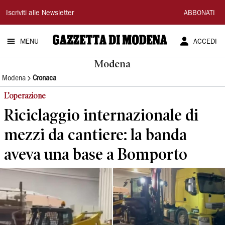
Gazzetta
Iscriviti alle Newsletter
ABBONATI
di
MENU
ACCEDI
Modena
Modena
Modena
Cronaca
L’operazione
Riciclaggio internazionale di
mezzi da cantiere: la banda
aveva una base a Bomporto