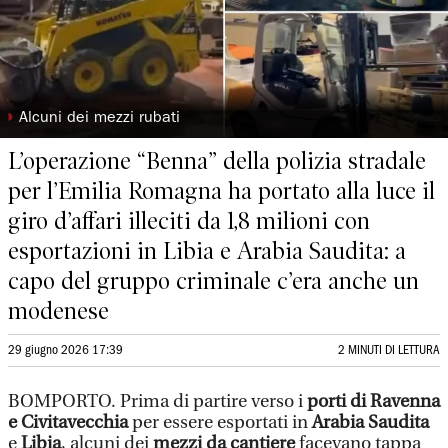
◗
Alcuni dei mezzi rubati
L’operazione “Benna” della polizia stradale
per l’Emilia Romagna ha portato alla luce il
giro d’affari illeciti da 1,8 milioni con
esportazioni in Libia e Arabia Saudita: a
capo del gruppo criminale c’era anche un
modenese
29 giugno 2026 17:39
2 MINUTI DI LETTURA
BOMPORTO. Prima di partire verso i
porti di Ravenna
e Civitavecchia
per essere esportati in
Arabia Saudita
e
Libia
, alcuni dei
mezzi da cantiere
facevano tappa