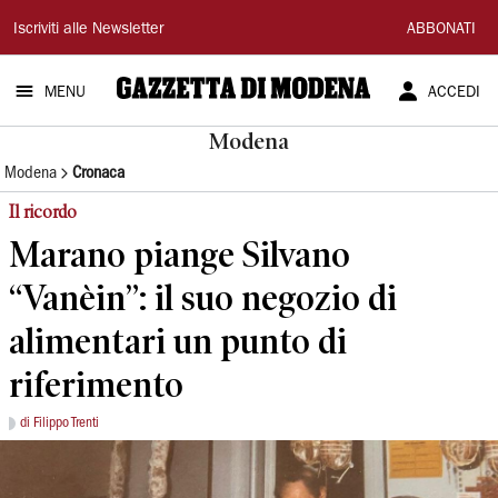
Gazzetta
Iscriviti alle Newsletter
ABBONATI
di
MENU
ACCEDI
Modena
Modena
Modena
Cronaca
Il ricordo
Marano piange Silvano
“Vanèin”: il suo negozio di
alimentari un punto di
riferimento
di Filippo Trenti