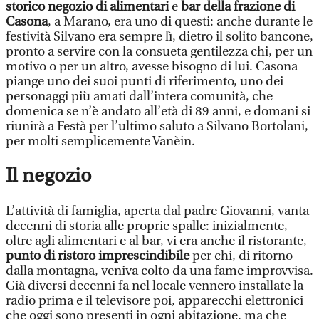
storico negozio di alimentari
e
bar della frazione di
Casona
, a Marano, era uno di questi: anche durante le
festività Silvano era sempre lì, dietro il solito bancone,
pronto a servire con la consueta gentilezza chi, per un
motivo o per un altro, avesse bisogno di lui. Casona
piange uno dei suoi punti di riferimento, uno dei
personaggi più amati dall’intera comunità, che
domenica se n’è andato all’età di 89 anni, e domani si
riunirà a Festà per l’ultimo saluto a Silvano Bortolani,
per molti semplicemente Vanèin.
Il negozio
L’attività di famiglia, aperta dal padre Giovanni, vanta
decenni di storia alle proprie spalle: inizialmente,
oltre agli alimentari e al bar, vi era anche il ristorante,
punto di ristoro imprescindibile
per chi, di ritorno
dalla montagna, veniva colto da una fame improvvisa.
Già diversi decenni fa nel locale vennero installate la
radio prima e il televisore poi, apparecchi elettronici
che oggi sono presenti in ogni abitazione, ma che