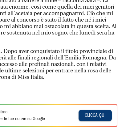
iziato a battere a mille – racconta Sara –. La
stata enorme, così come quella dei miei genitori
enti all'acetaia per accompagnarmi. Ciò che mi
pare al concorso è stato il fatto che né i miei
to mi abbiano mai ostacolata in questa scelta. Al
e sostenuta nel mio sogno, che lunedì sera ha
. Dopo aver conquistato il titolo provinciale di
à alle finali regionali dell’Emilia Romagna. Da
ccesso alle prefinali nazionali, con i relativi
le ultime selezioni per entrare nella rosa delle
rona di Miss Italia.
itmo:
CLICCA QUI
r le tue notizie su Google