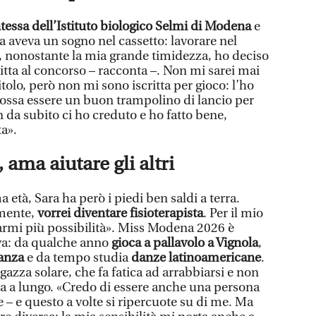
tessa dell’Istituto biologico Selmi di Modena
e
a aveva un sogno nel cassetto: lavorare nel
 nonostante la mia grande timidezza, ho deciso
itta al concorso – racconta –. Non mi sarei mai
tolo, però non mi sono iscritta per gioco: l’ho
possa essere un buon trampolino di lancio per
n da subito ci ho creduto e ho fatto bene,
a».
 ama aiutare gli altri
 età, Sara ha però i piedi ben saldi a terra.
amente,
vorrei diventare fisioterapista
. Per il mio
darmi più possibilità». Miss Modena 2026 è
va: da qualche anno
gioca a pallavolo a Vignola
,
anza
e da tempo studia
danze latinoamericane
.
gazza solare, che fa fatica ad arrabbiarsi e non
era a lungo. «Credo di essere anche una persona
 – e questo a volte si ripercuote su di me. Ma