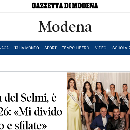
Modena
NACA
ITALIA MONDO
SPORT
TEMPO LIBERO
VIDEO
SCUOLA 
 del Selmi, è
6: «Mi divido
o e sfilate»