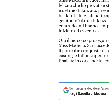
Miss Modena il cuore ha in
felicità che ho provato è 
e del mio fidanzato, pres
ha dato la forza di parteci
genitori né il mio fidanza
contrario, mi hanno sempr
iniziato ad avverarsi».
Ora il percorso proseguirà
Miss Modena, Sara acceder
lì potrebbe conquistare l'a
casting, e infine superare 
finaliste in corsa per la co
Non lasciare decidere l'algor
scegli
Gazzetta di Modena
pe