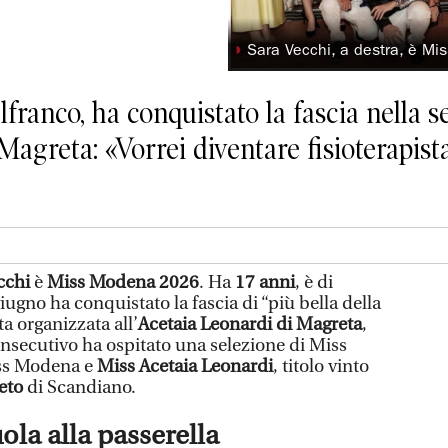
◗
Sara Vecchi, a destra, è Mi
lfranco, ha conquistato la fascia nella 
i Magreta: «Vorrei diventare fisioterapi
cchi
è
Miss Modena 2026
. Ha
17 anni
, è di
iugno ha conquistato la fascia di “più bella della
a organizzata all’
Acetaia Leonardi di Magreta
,
nsecutivo ha ospitato una selezione di Miss
Miss Modena e
Miss Acetaia Leonardi
, titolo vinto
eto
di Scandiano.
ola alla passerella