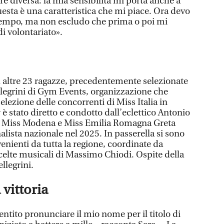
ere diversa: la mia sensibilità mi porta anche a
uesta è una caratteristica che mi piace. Ora devo
tempo, ma non escludo che prima o poi mi
di volontariato».
u altre 23 ragazze, precedentemente selezionate
llegrini di Gym Events, organizzazione che
selezione delle concorrenti di Miss Italia in
 stato diretto e condotto dall’eclettico Antonio
’ex Miss Modena e Miss Emilia Romagna Greta
nalista nazionale nel 2025. In passerella si sono
enienti da tutta la regione, coordinate da
celte musicali di Massimo Chiodi. Ospite della
llegrini.
vittoria
ntito pronunciare il mio nome per il titolo di