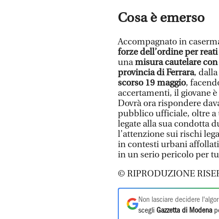
Cosa è emerso
Accompagnato in caserma, 
forze dell’ordine per reat
una
misura cautelare con
provincia di Ferrara
, dall
scorso 19 maggio
, facend
accertamenti, il giovane è
Dovrà ora rispondere davan
pubblico ufficiale, oltre a
legate alla sua condotta 
l’attenzione sui rischi le
in contesti urbani affolla
in un serio pericolo per tut
© RIPRODUZIONE RISE
Non lasciare decidere l'algor
scegli
Gazzetta di Modena
pe