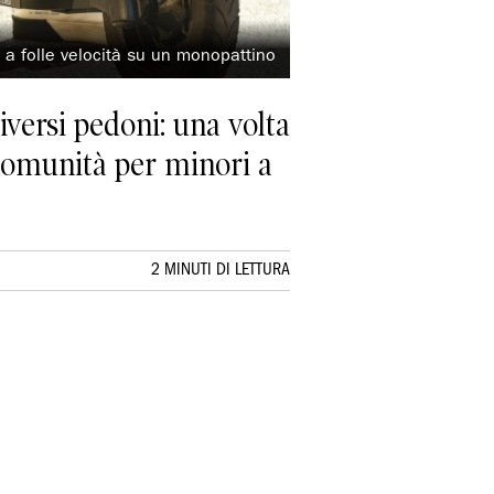
a a folle velocità su un monopattino
diversi pedoni: una volta
 comunità per minori a
2 MINUTI DI LETTURA