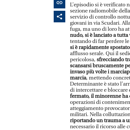
L’episodio si è verificato 
sezione radiomobile dell
servizio di controllo nott
giovani in via Scudari. Alla
fuga, ma uno di loro ha a
nudo, si è lanciato a tutt
tentando di far perdere le
si è rapidamente spostat
afflusso serale. Qui il s
pericolosa,
sfrecciando t
scansarsi bruscamente per
invaso più volte i marcia
marcia
, mettendo concret
Determinante è stato l’ar
di intercettare e bloccar
fermato, il minorenne ha 
operazioni di contenimen
atteggiamento provocatorio
militari. Nella colluttazio
riportando un trauma a un
necessario il ricorso alle 