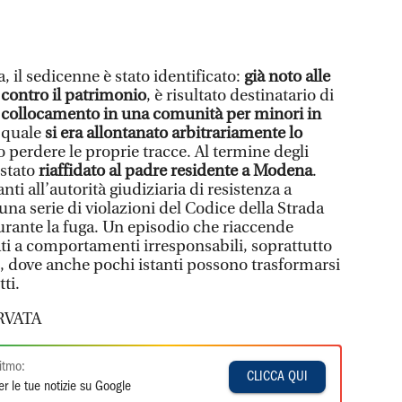
il sedicenne è stato identificato:
già noto alle
i contro il patrimonio
, è risultato destinatario di
 collocamento in una comunità per minori in
a quale
si era allontanato arbitrariamente lo
o perdere le proprie tracce. Al termine degli
 stato
riaffidato al padre residente a Modena
.
ti all’autorità giudiziaria di resistenza a
 una serie di violazioni del Codice della Strada
durante la fuga. Un episodio che riaccende
gati a comportamenti irresponsabili, soprattutto
ti, dove anche pochi istanti possono trasformarsi
ti.
RVATA
itmo:
CLICCA QUI
r le tue notizie su Google