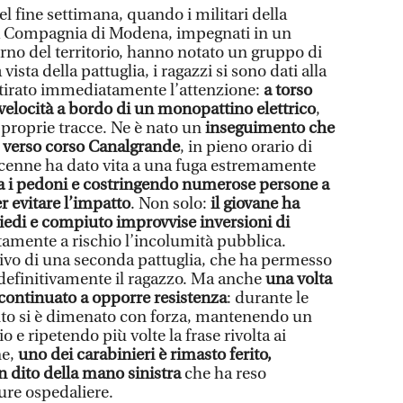
nel fine settimana, quando i militari della
a Compagnia di Modena, impegnati in un
urno del territorio, hanno notato un gruppo di
 vista della pattuglia, i ragazzi si sono dati alla
ttirato immediatamente l’attenzione:
a torso
a velocità a bordo di un monopattino elettrico
,
 proprie tracce. Ne è nato un
inseguimento che
o verso corso Canalgrande
, in pieno orario di
edicenne ha dato vita a una fuga estremamente
ra i pedoni e costringendo numerose persone a
 evitare l’impatto
. Non solo:
il giovane ha
piedi e compiuto improvvise inversioni di
amente a rischio l’incolumità pubblica.
rivo di una seconda pattuglia, che ha permesso
e definitivamente il ragazzo. Ma anche
una volta
continuato a opporre resistenza
: durante le
to si è dimenato con forza, mantenendo un
 e ripetendo più volte la frase rivolta ai
ne,
uno dei carabinieri è rimasto ferito,
 dito della mano sinistra
che ha reso
cure ospedaliere.