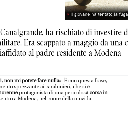
◗
Il giovane ha tentato la fug
 Canalgrande, ha rischiato di investire 
militare. Era scappato a maggio da una
riaffidato al padre residente a Modena
i, non mi potete fare nulla»
. È con questa frase,
ento sprezzante ai carabinieri, che si è
inorenne
protagonista di una pericolos
a corsa in
centro a Modena, nel cuore della movida