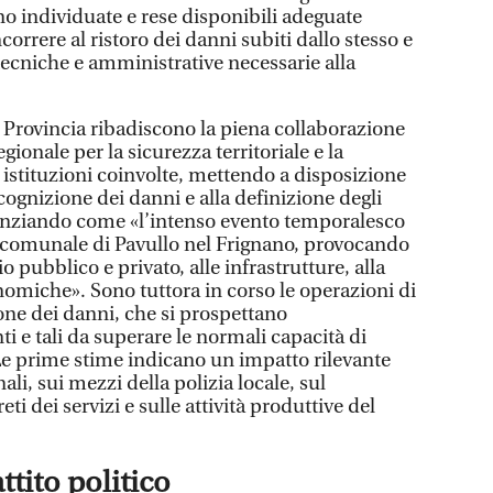
no individuate e rese disponibili adeguate
correre al ristoro dei danni subiti dallo stesso e
 tecniche e amministrative necessarie alla
.
 Provincia ribadiscono la piena collaborazione
egionale per la sicurezza territoriale e la
le istituzioni coinvolte, mettendo a disposizione
icognizione dei danni e alla definizione degli
idenziando come «l’intenso evento temporalesco
io comunale di Pavullo nel Frignano, provocando
 pubblico e privato, alle infrastrutture, alla
conomiche». Sono tuttora in corso le operazioni di
one dei danni, che si prospettano
i e tali da superare le normali capacità di
 Le prime stime indicano un impatto rilevante
li, sui mezzi della polizia locale, sul
eti dei servizi e sulle attività produttive del
ttito politico