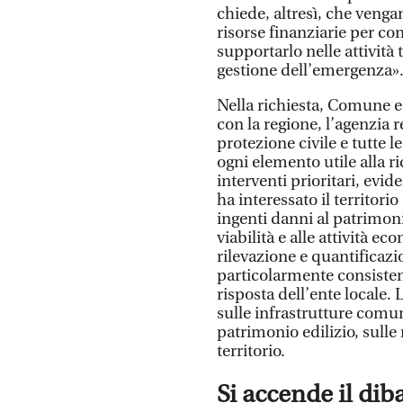
chiede, altresì, che venga
risorse finanziarie per con
supportarlo nelle attività
gestione dell’emergenza»
Nella richiesta, Comune e
con la regione, l’agenzia r
protezione civile e tutte 
ogni elemento utile alla r
interventi prioritari, ev
ha interessato il territor
ingenti danni al patrimonio
viabilità e alle attività e
rilevazione e quantificazi
particolarmente consistent
risposta dell’ente locale.
sulle infrastrutture comuna
patrimonio edilizio, sulle r
territorio.
Si accende il diba