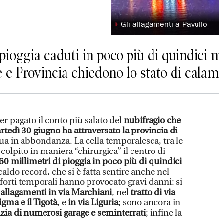
◗
Gli allagamenti a Pavullo
pioggia caduti in poco più di quindici m
e Provincia chiedono lo stato di calam
er pagato il conto più salato del
nubifragio che
artedì 30 giugno
ha attraversato la provincia di
ua in abbondanza. La cella temporalesca, tra le
 colpito in maniera “chirurgica” il centro di
60 millimetri di pioggia in poco più di quindici
caldo record, che si è fatta sentire anche nel
forti temporali hanno provocato gravi danni: si
i
allagamenti in via Marchiani
, nel
tratto di via
igma e il Tigotà
, e
in via Liguria
; sono ancora in
izia di numerosi garage e seminterrati
; infine la