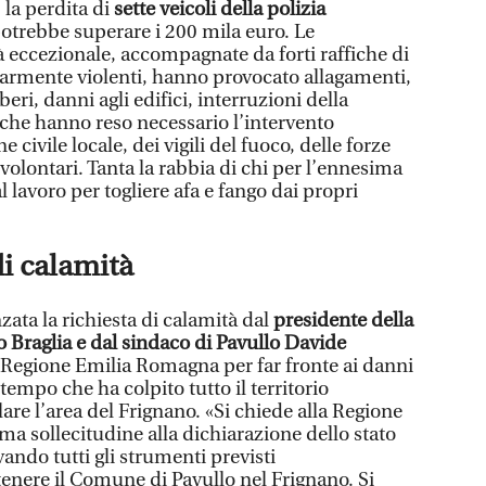
la perdita di
sette veicoli della polizia
otrebbe superare i 200 mila euro. Le
tà eccezionale, accompagnate da forti raffiche di
armente violenti, hanno provocato allagamenti,
ri, danni agli edifici, interruzioni della
tà che hanno reso necessario l’intervento
civile locale, dei vigili del fuoco, delle forze
volontari. Tanta la rabbia di chi per l’ennesima
l lavoro per togliere afa e fango dai propri
di calamità
zata la richiesta di calamità dal
presidente della
 Braglia e dal sindaco di Pavullo Davide
lla Regione Emilia Romagna per far fronte ai danni
tempo che ha colpito tutto il territorio
lare l’area del Frignano. «Si chiede alla Regione
a sollecitudine alla dichiarazione dello stato
vando tutti gli strumenti previsti
enere il Comune di Pavullo nel Frignano. Si