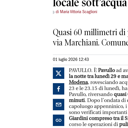
locale sott’acqua
di Maria Vittoria Scaglioni
Quasi 60 millimetri di 
via Marchiani. Comune 
01 luglio 2026 12:43
PAVULLO. È
Pavullo
ad av
la notte tra lunedì 29 e m
Modena
, rovesciando acq
23 e le 23.15 di lunedì, ha
Pavullo, riversando
quasi 
minuti
. Dopo l’ondata di 
capoluogo appenninico, i 
sono verificati important
Giardini compreso tra il S
corso le operazioni di
pul