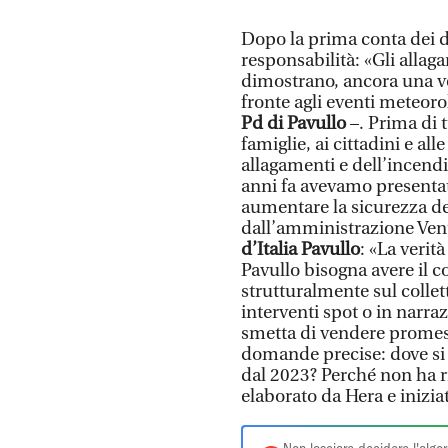
Dopo la prima conta dei da
responsabilità: «Gli alla
dimostrano, ancora una volt
fronte agli eventi meteoro
Pd di Pavullo
–. Prima di 
famiglie, ai cittadini e al
allagamenti e dell’incendi
anni fa avevamo presenta
aumentare la sicurezza del
dall’amministrazione Vent
d’Italia Pavullo
: «La verit
Pavullo bisogna avere il c
strutturalmente sul collet
interventi spot o in narr
smetta di vendere promess
domande precise: dove si 
dal 2023? Perché non ha ri
elaborato da Hera e inizi