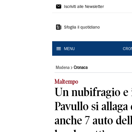
Gazzetta
Iscriviti alle Newsletter
di
Modena
Sfoglia il quotidiano
MENU
CRO
Modena
Cronaca
Maltempo
Un nubifragio e i
Pavullo si allaga
anche 7 auto dell