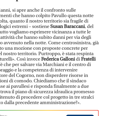
nni, si apre anche il confronto sulle
gamenti che hanno colpito Pavullo questa notte
a, quanto il nostro territorio sia fragile di
logici estremi – sostiene
Susan Baraccani
, del
tutto vogliamo esprimere vicinanza a tutte le
le attività che hanno subito danni per via degli
o avvenuto nella notte. Come centrosinistra, già
to una mozione con proposte concrete per
 nostro territorio. Purtroppo, è stata respinta
urelli». Così invece
Federica Galloni
di
Fratelli
à è che per salvare via Marchiani e il centro di
oraggio e la competenza di intervenire
tore del Cogorno, non disperdere risorse in
azioni di comodo. Chiediamo che il sindaco
e ai pavullesi e risponda finalmente a due
trova il piano di sicurezza idraulica promesso
tenuto di procedere col progetto in tre stralci
ato dalla precedente amministrazione?».