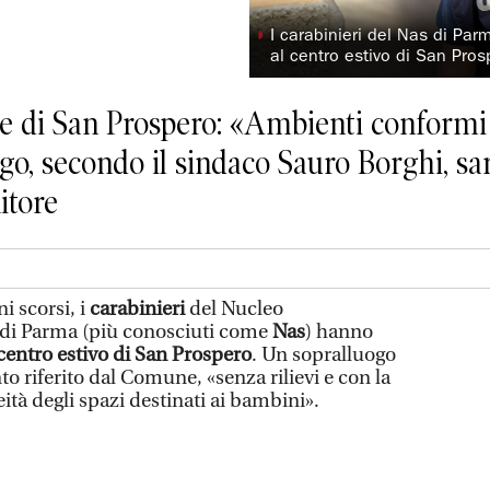
◗
I carabinieri del Nas di Pa
al centro estivo di San Pros
 di San Prospero: «Ambienti conformi 
go, secondo il sindaco Sauro Borghi, sar
itore
 scorsi, i
carabinieri
del Nucleo
tà di Parma (più conosciuti come
Nas
) hanno
 centro estivo di San Prospero
. Un sopralluogo
 riferito dal Comune, «senza rilievi e con la
tà degli spazi destinati ai bambini».