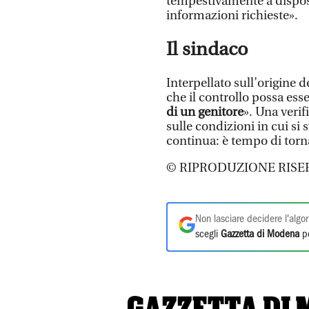
tempestivamente a dispos
informazioni richieste».
Il sindaco
Interpellato sull’origine d
che il controllo possa esse
di un genitore
». Una veri
sulle condizioni in cui si 
continua: è tempo di torna
© RIPRODUZIONE RISE
Non lasciare decidere l'algor
scegli
Gazzetta di Modena
pe