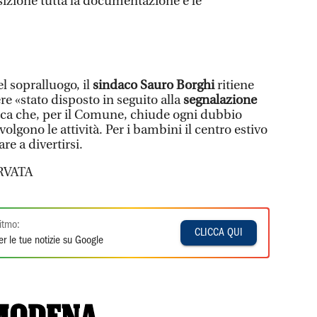
izione tutta la documentazione e le
el sopralluogo, il
sindaco Sauro Borghi
ritiene
re «stato disposto in seguito alla
segnalazione
fica che, per il Comune, chiude ogni dubbio
svolgono le attività. Per i bambini il centro estivo
re a divertirsi.
RVATA
itmo:
CLICCA QUI
r le tue notizie su Google