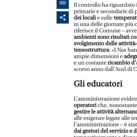
Il controllo ha riguardato 
primarie e secondarie di 
dei locali
e sulle
temperat
in una delle giornate più c
riferisce il Comune – avv
ambienti sono risultati c
svolgimento delle attività
tensostruttura
: «I Nas han
ampie dimensioni e
adeg
e un costante
ricambio d’
scorso anno dall’Ausl di Ca
Gli educatori
L’amministrazione evidenz
operatori
che, nonostante 
gestire le attività alternan
alle esigenze legate alle 
l’amministrazione – è sta
dai gestori del servizio e 