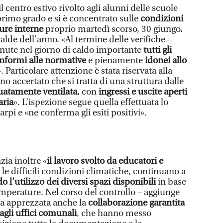
il centro estivo rivolto agli alunni delle scuole
primo grado e si è concentrato sulle
condizioni
ure interne
proprio martedì scorso, 30 giungo,
alde dell’anno. «Al termine delle verifiche –
enute nel giorno di caldo importante
tutti gli
onformi alle normative
e pienamente
idonei allo
». Particolare attenzione è stata riservata alla
no accertato che si tratta di una struttura dalle
uatamente ventilata
, con
ingressi e uscite aperti
aria
». L’ispezione segue quella effettuata lo
rpi e «ne conferma gli esiti positivi».
ia inoltre «
il lavoro svolto da educatori e
le difficili condizioni climatiche, continuano a
do l’utilizzo dei diversi spazi disponibili
in base
temperature. Nel corso del controllo – aggiunge
ta apprezzata anche la
collaborazione garantita
dagli uffici comunali
, che hanno messo