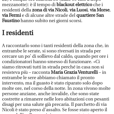
mezzanotte): è il tempo di
blackout elettrico
che i
residenti della
zona di via Nicoli
,
via Luosi
,
via Morse
,
via Fermi
e di alcune altre strade del
quartiere San
Faustino
hanno subito nei giorni scorsi.
I residenti
A raccontarlo sono i tanti residenti della zona che, in
entrambe le serate, si sono riversati in strada per
cercare un po’ di sollievo dal caldo, quando per ore i
condizionatori hanno smesso di funzionare. «Ci
siamo ritrovati tutti in strada perché in casa non si
resisteva più – racconta
Maria Grazia Venturelli
– in
entrambe le sere abbiamo chiamato il pronto
intervento, ma il guasto è stato riparato solo dopo
molte ore, nel corso della notte. In zona vivono molte
persone anziane, anche invalide, che sono state
costrette a rimanere nelle loro abitazioni con pesanti
disagi per una salute già precaria. Il parchetto di via
Nicoli è stato preso d’assalto. Se fosse stato aperto il