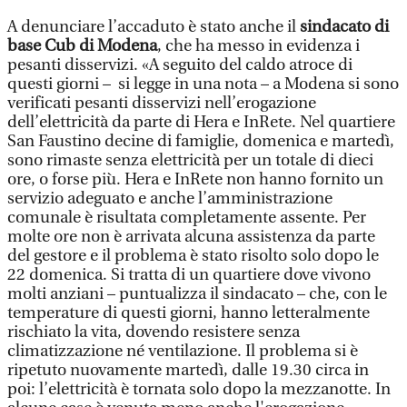
A denunciare l’accaduto è stato anche il
sindacato di
base Cub di Modena
, che ha messo in evidenza i
pesanti disservizi. «A seguito del caldo atroce di
questi giorni – si legge in una nota – a Modena si sono
verificati pesanti disservizi nell’erogazione
dell’elettricità da parte di Hera e InRete. Nel quartiere
San Faustino decine di famiglie, domenica e martedì,
sono rimaste senza elettricità per un totale di dieci
ore, o forse più. Hera e InRete non hanno fornito un
servizio adeguato e anche l’amministrazione
comunale è risultata completamente assente. Per
molte ore non è arrivata alcuna assistenza da parte
del gestore e il problema è stato risolto solo dopo le
22 domenica. Si tratta di un quartiere dove vivono
molti anziani – puntualizza il sindacato – che, con le
temperature di questi giorni, hanno letteralmente
rischiato la vita, dovendo resistere senza
climatizzazione né ventilazione. Il problema si è
ripetuto nuovamente martedì, dalle 19.30 circa in
poi: l’elettricità è tornata solo dopo la mezzanotte. In