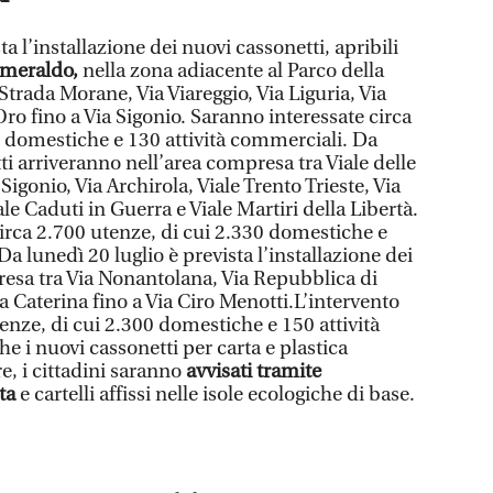
ta l’installazione dei nuovi cassonetti, apribili
Smeraldo,
nella zona adiacente al Parco della
trada Morane, Via Viareggio, Via Liguria, Via
o fino a Via Sigonio. Saranno interessate circa
0 domestiche e 130 attività commerciali. Da
tti arriveranno nell’area compresa tra Viale delle
gonio, Via Archirola, Viale Trento Trieste, Via
ale Caduti in Guerra e Viale Martiri della Libertà.
circa 2.700 utenze, di cui 2.330 domestiche e
a lunedì 20 luglio è prevista l’installazione dei
resa tra Via Nonantolana, Via Repubblica di
 Caterina fino a Via Ciro Menotti.L’intervento
enze, di cui 2.300 domestiche e 150 attività
e i nuovi cassonetti per carta e plastica
e, i cittadini saranno
a
vvisati tramite
ta
e cartelli affissi nelle isole ecologiche di base.