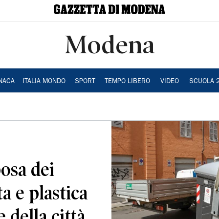
Modena
NACA
ITALIA MONDO
SPORT
TEMPO LIBERO
VIDEO
SCUOLA 
posa dei
ta e plastica
 della città