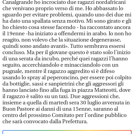
Canalgrande ho incrociato due ragazzi nordafricani
che venivano proprio verso di me. Ho abbassato lo
sguardo per evitare problemi, quando uno dei due mi
ha dato una spallata senza motivo. Mi sono girato e gli
ho chiesto cosa stesse facendo - ha raccontato ancora
il 19enne -ha iniziato a offendermi in arabo. Io non ho
reagito, non volevo che la situazione degenerasse,
quindi sono andato avanti». Tutto sembrava essersi
concluso. Ma per il giovane questo è stato solo l’inizio
di una serata da incubo, perché quei ragazzi l’hanno
seguito, accerchiandolo e minacciandolo con un
pugnale, mentre il ragazzo aggredito si è difeso
usando lo spray al peperoncino, per essere poi colpito
da bottiglie, sassi e sanpietrini che gli aggressori gli
hanno lanciato fino alla fuga in piazza Matteotti, dove
il ragazzo è salito su un taxi. Due aggressioni che,
insieme a quella di martedì sera 30 luglio avvenuta in
Buon Pastore ai danni di una 15enne, saranno al
centro del prossimo Comitato per l’ordine pubblico
che sarà convocato dalla Prefettura.