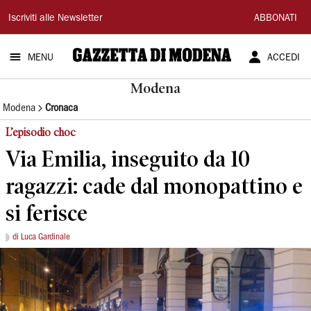
Gazzetta
Iscriviti alle Newsletter
ABBONATI
di
MENU
ACCEDI
Modena
Modena
Modena
Cronaca
L’episodio choc
Via Emilia, inseguito da 10
ragazzi: cade dal monopattino e
si ferisce
di Luca Gardinale