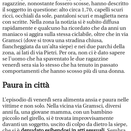
ragazzine, nonostante fossero scosse, hanno descritto
il soggetto in questione: alto circa 1,70, capelli scuri
ricci, occhiali da sole, pantaloni scuri e maglietta nera
con scritte. Nella zona la notizia si è subito diffusa
rapidamente e qualcuno ha ricordato che da anni un
maniaco si aggira sulla stessa ciclabile, oltre che in via
Gramsci (dove si trova una stradina chiusa,
fiancheggiata da un’alta siepe) e nei due parchi della
zona, ai lati di via Pietri. Per ora, non ci è dato sapere
se l’uomo che ha spaventato le due ragazzine
venerdì sera sia lo stesso che ha tenuto in passato
comportamenti che hanno scosso più di una donna.
Paura in città
L’episodio di venerdì sera alimenta ansia e paura nelle
vittime e non solo. Nella vicina via Gramsci, diversi
anni fa, una giovane mamma, con un bambino
piccolo nel girello, si è trovata improvvisamente
davanti un soggetto, uscito di colpo da dietro la siepe,
che si è
denudato esibendosi in atti sessuali
. Sembra