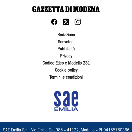
Redazione
Scriveteci
Pubblicità
Privacy
Codice Etico e Modello 231
Cookie policy
Termini e condizioni
SAE Emilia S.r.l., Via Emilia Est, 985 – 41122, Modena – PI 04155780366