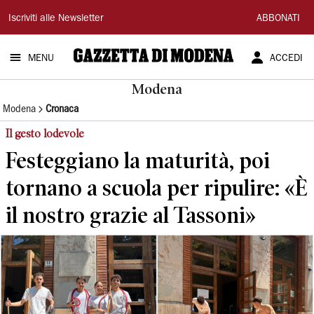
Gazzetta
Iscriviti alle Newsletter
ABBONATI
di
MENU
ACCEDI
Modena
Modena
Modena
Cronaca
Il gesto lodevole
Festeggiano la maturità, poi
tornano a scuola per ripulire: «È
il nostro grazie al Tassoni»