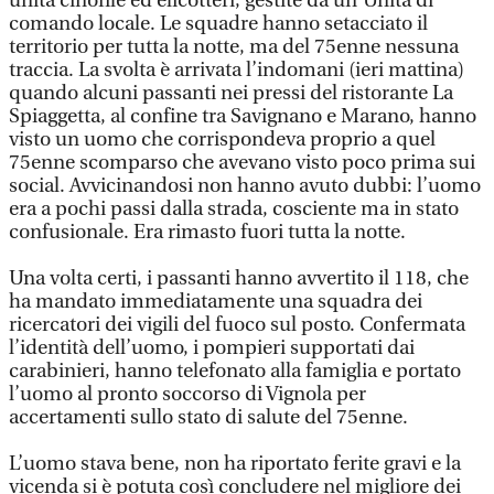
unità cinofile ed elicotteri, gestite da un'Unità di
comando locale. Le squadre hanno setacciato il
territorio per tutta la notte, ma del 75enne nessuna
traccia. La svolta è arrivata l’indomani (ieri mattina)
quando alcuni passanti nei pressi del ristorante La
Spiaggetta, al confine tra Savignano e Marano, hanno
visto un uomo che corrispondeva proprio a quel
75enne scomparso che avevano visto poco prima sui
social. Avvicinandosi non hanno avuto dubbi: l’uomo
era a pochi passi dalla strada, cosciente ma in stato
confusionale. Era rimasto fuori tutta la notte.
Una volta certi, i passanti hanno avvertito il 118, che
ha mandato immediatamente una squadra dei
ricercatori dei vigili del fuoco sul posto. Confermata
l’identità dell’uomo, i pompieri supportati dai
carabinieri, hanno telefonato alla famiglia e portato
l’uomo al pronto soccorso di Vignola per
accertamenti sullo stato di salute del 75enne.
L’uomo stava bene, non ha riportato ferite gravi e la
vicenda si è potuta così concludere nel migliore dei