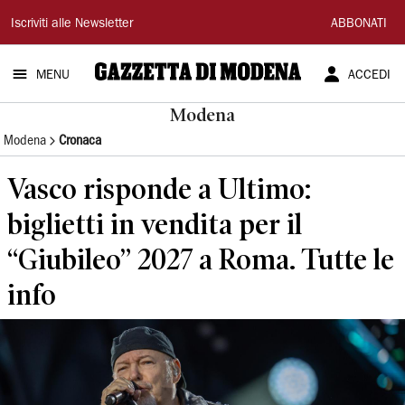
Gazzetta
Iscriviti alle Newsletter
ABBONATI
di
MENU
ACCEDI
Modena
Modena
Modena
Cronaca
Vasco risponde a Ultimo:
biglietti in vendita per il
“Giubileo” 2027 a Roma. Tutte le
info