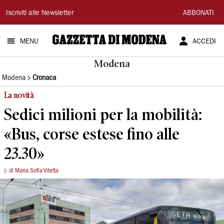
Gazzetta
Iscriviti alle Newsletter
ABBONATI
di
MENU
ACCEDI
Modena
Modena
Modena
Cronaca
La novità
Sedici milioni per la mobilità:
«Bus, corse estese fino alle
23.30»
di Maria Sofia Vitetta