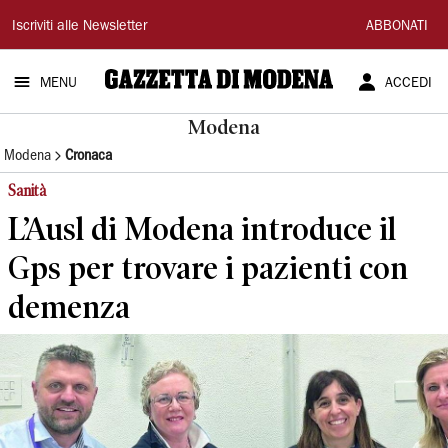
Gazzetta
Iscriviti alle Newsletter
ABBONATI
di
MENU
ACCEDI
Modena
Modena
Modena
Cronaca
Sanità
L’Ausl di Modena introduce il
Gps per trovare i pazienti con
demenza