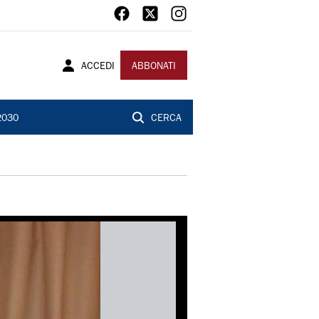
ACCEDI
ABBONATI
2030
CERCA