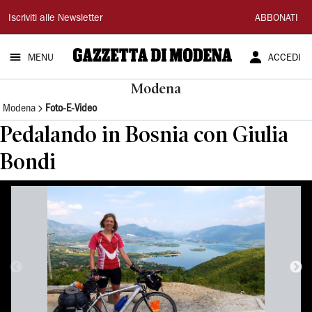
Gazzetta
Iscriviti alle Newsletter
ABBONATI
di
MENU
ACCEDI
Modena
Modena
Modena
Foto-E-Video
Pedalando in Bosnia con Giulia
Bondi