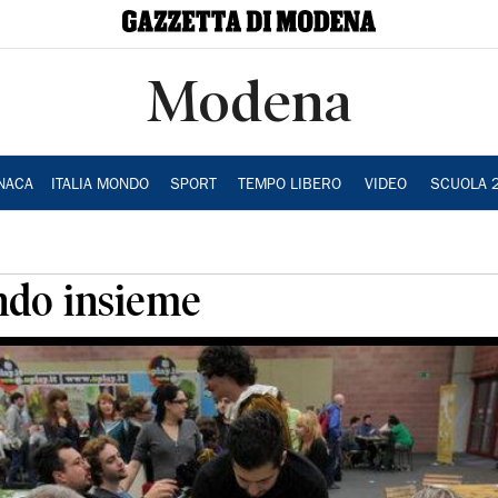
Modena
NACA
ITALIA MONDO
SPORT
TEMPO LIBERO
VIDEO
SCUOLA 
ando insieme