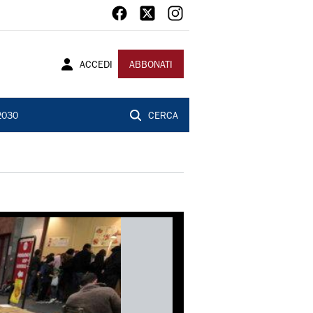
ACCEDI
ABBONATI
2030
CERCA