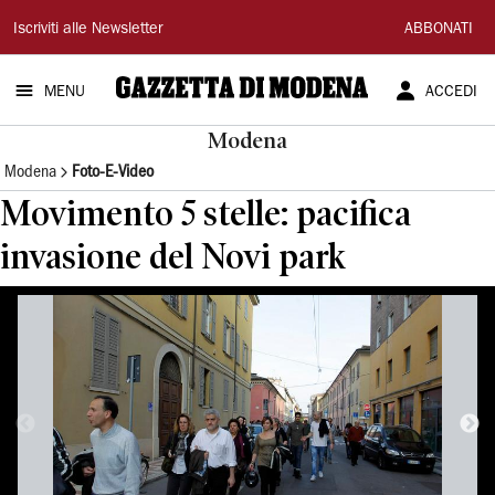
Gazzetta
Iscriviti alle Newsletter
ABBONATI
di
MENU
ACCEDI
Modena
Modena
Modena
Foto-E-Video
Movimento 5 stelle: pacifica
invasione del Novi park