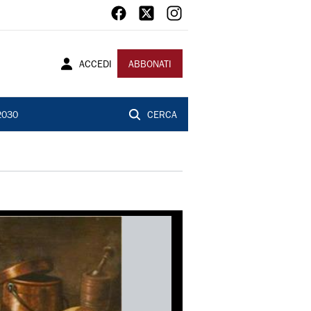
ACCEDI
ABBONATI
2030
CERCA