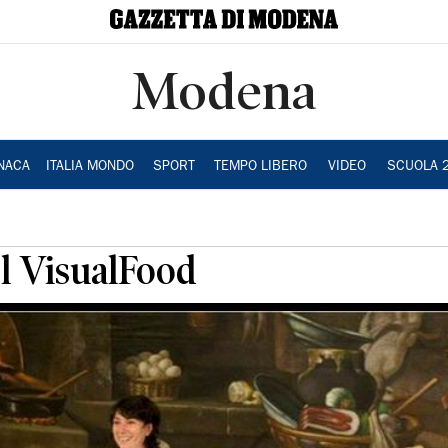
Modena
NACA
ITALIA MONDO
SPORT
TEMPO LIBERO
VIDEO
SCUOLA 
el VisualFood