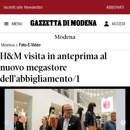
Gazzetta
Iscriviti alle Newsletter
ABBONATI
di
MENU
ACCEDI
Modena
Modena
Modena
Foto-E-Video
H&M visita in anteprima al
nuovo megastore
dell'abbigliamento/1