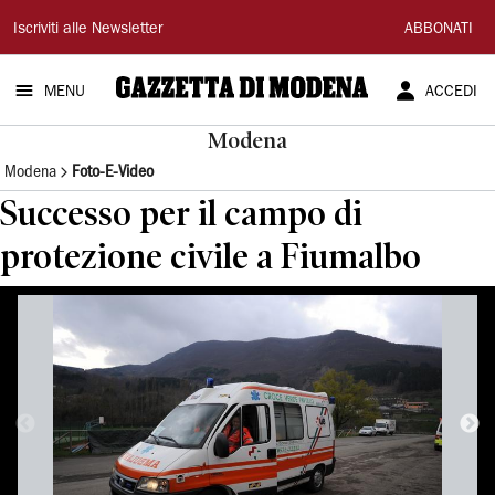
Gazzetta
Iscriviti alle Newsletter
ABBONATI
di
MENU
ACCEDI
Modena
Modena
Modena
Foto-E-Video
Successo per il campo di
protezione civile a Fiumalbo