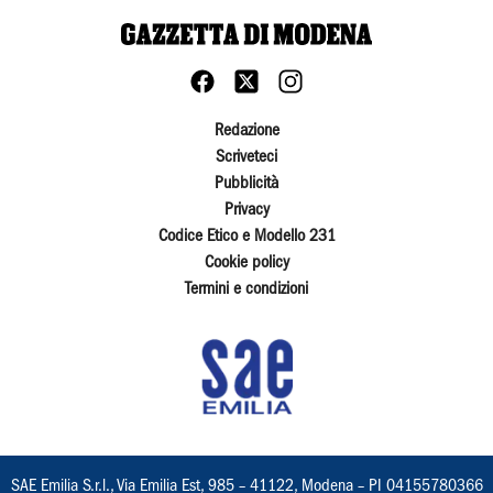
Redazione
Scriveteci
Pubblicità
Privacy
Codice Etico e Modello 231
Cookie policy
Termini e condizioni
SAE Emilia S.r.l., Via Emilia Est, 985 – 41122, Modena – PI 04155780366