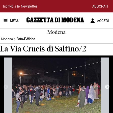
Gazzetta
Iscriviti alle Newsletter
ABBONATI
di
MENU
ACCEDI
Modena
Modena
Modena
Foto-E-Video
La Via Crucis di Saltino/2