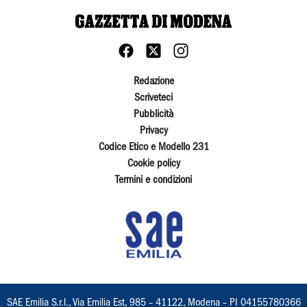
Redazione
Scriveteci
Pubblicità
Privacy
Codice Etico e Modello 231
Cookie policy
Termini e condizioni
SAE Emilia S.r.l., Via Emilia Est, 985 – 41122, Modena – PI 04155780366