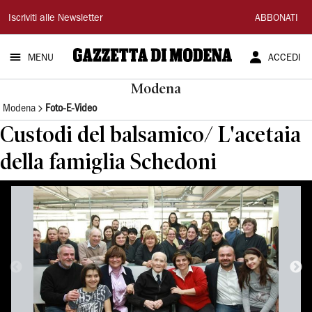
Gazzetta
Iscriviti alle Newsletter
ABBONATI
di
MENU
ACCEDI
Modena
Modena
Modena
Foto-E-Video
Custodi del balsamico/ L'acetaia
della famiglia Schedoni