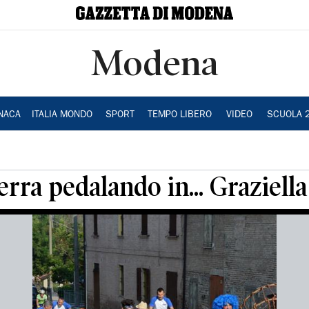
Modena
NACA
ITALIA MONDO
SPORT
TEMPO LIBERO
VIDEO
SCUOLA 
rra pedalando in... Graziella