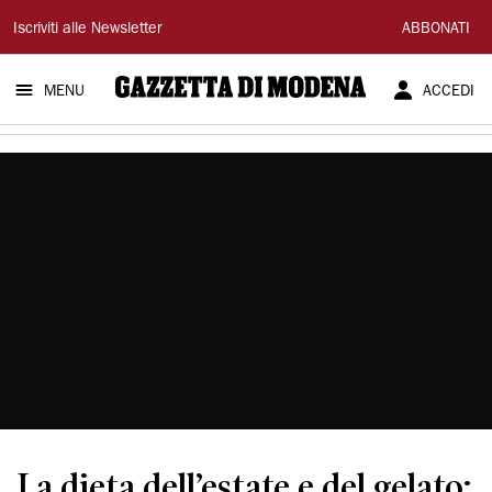
Gazzetta
Iscriviti alle Newsletter
ABBONATI
di
MENU
ACCEDI
Modena
La dieta dell’estate e del gelato: