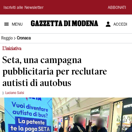
Gazzetta
Iscriviti alle Newsletter
ABBONATI
di
MENU
ACCEDI
Modena
Reggio
Cronaca
L’iniziativa
Seta, una campagna
pubblicitaria per reclutare
autisti di autobus
Luciano Salsi