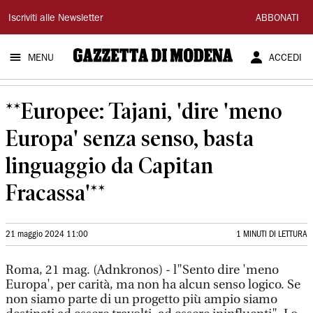
Gazzetta
Iscriviti alle Newsletter
ABBONATI
di
MENU
ACCEDI
Modena
**Europee: Tajani, 'dire 'meno
Europa' senza senso, basta
linguaggio da Capitan
Fracassa'**
21 maggio 2024 11:00
1 MINUTI DI LETTURA
Roma, 21 mag. (Adnkronos) - l"Sento dire 'meno
Europa', per carità, ma non ha alcun senso logico. Se
non siamo parte di un progetto più ampio siamo