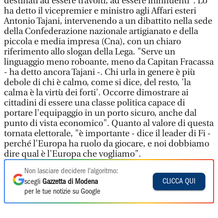
destinati ad essere travolti, ad essere ininfluenti". Lo
ha detto il vicepremier e ministro agli Affari esteri
Antonio Tajani, intervenendo a un dibattito nella sede
della Confederazione nazionale artigianato e della
piccola e media impresa (Cna), con un chiaro
riferimento allo slogan della Lega. "Serve un
linguaggio meno roboante, meno da Capitan Fracassa
- ha detto ancora Tajani -. Chi urla in genere è più
debole di chi è calmo, come si dice, del resto, 'la
calma è la virtù dei forti'. Occorre dimostrare ai
cittadini di essere una classe politica capace di
portare l'equipaggio in un porto sicuro, anche dal
punto di vista economico". Quanto al valore di questa
tornata elettorale, "è importante - dice il leader di Fi -
perché l'Europa ha ruolo da giocare, e noi dobbiamo
dire qual è l'Europa che vogliamo".
Non lasciare decidere l'algoritmo:
CLICCA QUI
scegli
Gazzetta di Modena
per le tue notizie su Google