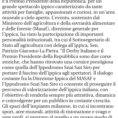
e il Premio Presidente della Repubblica, per un
grande spettacolo ippico caratterizzato da tante
attività per famiglie, appassionati e curiosi, in un’area
museale a cielo aperto. L’evento, sostenuto dal
Ministero dell’agricoltura e della sovranità alimentare
e delle foreste (Masaf), direzione generale per
l’ippica, ha visto la partecipazione di importanti
personalità istituzionali, tra cui il Sottosegretario di
Stato all'agricoltura con delega all'ippica, Sen.
Patrizio Giacomo La Pietra. “Il Derby Italiano e il
Premio Presidente della Repubblica sono due corse
storiche, che hanno ritrovato una cornice prestigiosa
come quella dell’Ippodromo Snai San Siro per
portare il fascino dell’ippica agli spettatori. Il dialogo
costante fra la Direzione Ippica del MASAF e
l’Ippodromo Snai San Siro ci consente di proseguire il
percorso di valorizzazione dell’ippica italiana, con
l’obiettivo di renderla sempre più attrattiva, dinamica
e coinvolgente per un pubblico in costante crescita.
Gli spazi dell’impianto milanese, in cui si incontrano
sport, aree museali, attività di ristorazione e svago e
aree verdi, si prestano al meglio a un nuovo modo di