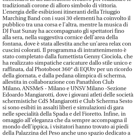
tradizionali corone di alloro simbolo di vittoria.
L’energia delle esibizioni itineranti della Triuggio
Marching Band con i suoi 30 elementi ha coinvolto il
pubblico tra una corsa e l’altra, mentre la musica di
DJ Fuat Sunay ha accompagnato gli spettatori fino
alla sera, nella suggestiva cornice dell’area della
fontana, dove è stata allestita anche un’area relax con
cuscini colorati. Il programma di intrattenimento è
stato completato dalla fumettista Genny Ciociola, che
ha realizzato simpatiche caricature dallo stile unico e
raffinata, dal Photoboot 360° di EQUtv per un ricordo
della giornata, e dalla pedana olimpica di scherma,
allestita in collaborazione con Panathlon Club
Milano, ANSMeS - Milano e UNSV Milano -Sezione
Edoardo Mangiarotti, dove i giovani atleti delle società
schermistiche CdS Mangiarotti e Club Scherma Sesto
si sono esibiti in assalti liberi e simulazioni di gara
nelle specialità della Spada e del Fioretto. Infine, in
omaggio all’eleganza che da sempre accompagna il
mondo dell’ippica, i visitatori hanno trovato ai piedi
della Palazzina del Peso anche uno spazio dedicato a