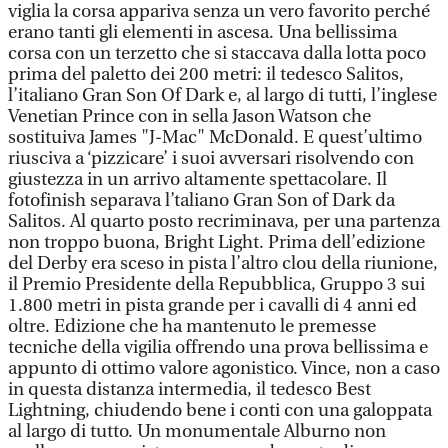
viglia la corsa appariva senza un vero favorito perché
erano tanti gli elementi in ascesa. Una bellissima
corsa con un terzetto che si staccava dalla lotta poco
prima del paletto dei 200 metri: il tedesco Salitos,
l’italiano Gran Son Of Dark e, al largo di tutti, l’inglese
Venetian Prince con in sella Jason Watson che
sostituiva James "J-Mac" McDonald. E quest’ultimo
riusciva a ‘pizzicare’ i suoi avversari risolvendo con
giustezza in un arrivo altamente spettacolare. Il
fotofinish separava l’taliano Gran Son of Dark da
Salitos. Al quarto posto recriminava, per una partenza
non troppo buona, Bright Light. Prima dell’edizione
del Derby era sceso in pista l’altro clou della riunione,
il Premio Presidente della Repubblica, Gruppo 3 sui
1.800 metri in pista grande per i cavalli di 4 anni ed
oltre. Edizione che ha mantenuto le premesse
tecniche della vigilia offrendo una prova bellissima e
appunto di ottimo valore agonistico. Vince, non a caso
in questa distanza intermedia, il tedesco Best
Lightning, chiudendo bene i conti con una galoppata
al largo di tutto. Un monumentale Alburno non