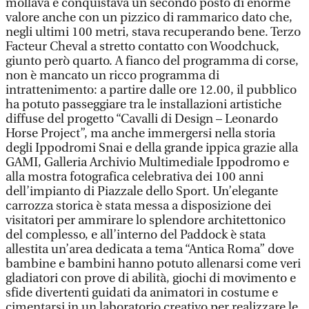
mollava e conquistava un secondo posto di enorme
valore anche con un pizzico di rammarico dato che,
negli ultimi 100 metri, stava recuperando bene. Terzo
Facteur Cheval a stretto contatto con Woodchuck,
giunto però quarto. A fianco del programma di corse,
non è mancato un ricco programma di
intrattenimento: a partire dalle ore 12.00, il pubblico
ha potuto passeggiare tra le installazioni artistiche
diffuse del progetto “Cavalli di Design – Leonardo
Horse Project”, ma anche immergersi nella storia
degli Ippodromi Snai e della grande ippica grazie alla
GAMI, Galleria Archivio Multimediale Ippodromo e
alla mostra fotografica celebrativa dei 100 anni
dell’impianto di Piazzale dello Sport. Un’elegante
carrozza storica è stata messa a disposizione dei
visitatori per ammirare lo splendore architettonico
del complesso, e all’interno del Paddock è stata
allestita un’area dedicata a tema “Antica Roma” dove
bambine e bambini hanno potuto allenarsi come veri
gladiatori con prove di abilità, giochi di movimento e
sfide divertenti guidati da animatori in costume e
cimentarsi in un laboratorio creativo per realizzare le