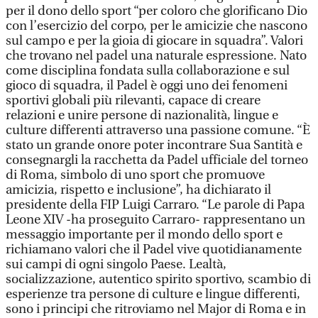
per il dono dello sport “per coloro che glorificano Dio
con l’esercizio del corpo, per le amicizie che nascono
sul campo e per la gioia di giocare in squadra”. Valori
che trovano nel padel una naturale espressione. Nato
come disciplina fondata sulla collaborazione e sul
gioco di squadra, il Padel è oggi uno dei fenomeni
sportivi globali più rilevanti, capace di creare
relazioni e unire persone di nazionalità, lingue e
culture differenti attraverso una passione comune. “È
stato un grande onore poter incontrare Sua Santità e
consegnargli la racchetta da Padel ufficiale del torneo
di Roma, simbolo di uno sport che promuove
amicizia, rispetto e inclusione”, ha dichiarato il
presidente della FIP Luigi Carraro. “Le parole di Papa
Leone XIV -ha proseguito Carraro- rappresentano un
messaggio importante per il mondo dello sport e
richiamano valori che il Padel vive quotidianamente
sui campi di ogni singolo Paese. Lealtà,
socializzazione, autentico spirito sportivo, scambio di
esperienze tra persone di culture e lingue differenti,
sono i principi che ritroviamo nel Major di Roma e in