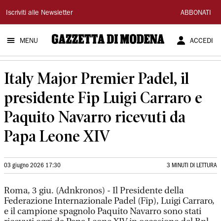
Gazzetta
Iscriviti alle Newsletter
ABBONATI
di
MENU
ACCEDI
Modena
Italy Major Premier Padel, il
presidente Fip Luigi Carraro e
Paquito Navarro ricevuti da
Papa Leone XIV
03 giugno 2026 17:30
3 MINUTI DI LETTURA
Roma, 3 giu. (Adnkronos) - Il Presidente della
Federazione Internazionale Padel (Fip), Luigi Carraro,
e il campione spagnolo Paquito Navarro sono stati