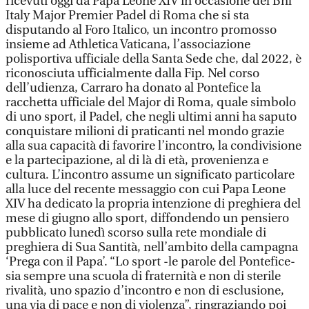
ricevuti oggi da Papa Leone XIV in occasione del Bnl
Italy Major Premier Padel di Roma che si sta
disputando al Foro Italico, un incontro promosso
insieme ad Athletica Vaticana, l’associazione
polisportiva ufficiale della Santa Sede che, dal 2022, è
riconosciuta ufficialmente dalla Fip. Nel corso
dell’udienza, Carraro ha donato al Pontefice la
racchetta ufficiale del Major di Roma, quale simbolo
di uno sport, il Padel, che negli ultimi anni ha saputo
conquistare milioni di praticanti nel mondo grazie
alla sua capacità di favorire l’incontro, la condivisione
e la partecipazione, al di là di età, provenienza e
cultura. L’incontro assume un significato particolare
alla luce del recente messaggio con cui Papa Leone
XIV ha dedicato la propria intenzione di preghiera del
mese di giugno allo sport, diffondendo un pensiero
pubblicato lunedì scorso sulla rete mondiale di
preghiera di Sua Santità, nell’ambito della campagna
‘Prega con il Papa’. “Lo sport -le parole del Pontefice-
sia sempre una scuola di fraternità e non di sterile
rivalità, uno spazio d’incontro e non di esclusione,
una via di pace e non di violenza”, ringraziando poi