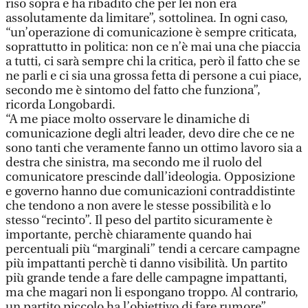
riso sopra e ha ribadito che per lei non era
assolutamente da limitare”, sottolinea. In ogni caso,
“un’operazione di comunicazione è sempre criticata,
soprattutto in politica: non ce n’è mai una che piaccia
a tutti, ci sarà sempre chi la critica, però il fatto che se
ne parli e ci sia una grossa fetta di persone a cui piace,
secondo me è sintomo del fatto che funziona”,
ricorda Longobardi.
“A me piace molto osservare le dinamiche di
comunicazione degli altri leader, devo dire che ce ne
sono tanti che veramente fanno un ottimo lavoro sia a
destra che sinistra, ma secondo me il ruolo del
comunicatore prescinde dall’ideologia. Opposizione
e governo hanno due comunicazioni contraddistinte
che tendono a non avere le stesse possibilità e lo
stesso “recinto”. Il peso del partito sicuramente è
importante, perchè chiaramente quando hai
percentuali più “marginali” tendi a cercare campagne
più impattanti perchè ti danno visibilità. Un partito
più grande tende a fare delle campagne impattanti,
ma che magari non li espongano troppo. Al contrario,
un partito piccolo ha l’obiettivo di fare rumore”.