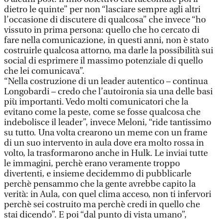
dietro le quinte” per non “lasciare sempre agli altri
l’occasione di discutere di qualcosa” che invece “ho
vissuto in prima persona: quello che ho cercato di
fare nella comunicazione, in questi anni, non è stato
costruirle qualcosa attorno, ma darle la possibilità sui
social di esprimere il massimo potenziale di quello
che lei comunicava”.
“Nella costruzione di un leader autentico – continua
Longobardi – credo che l’autoironia sia una delle basi
più importanti. Vedo molti comunicatori che la
evitano come la peste, come se fosse qualcosa che
indebolisce il leader”, invece Meloni, “ride tantissimo
su tutto. Una volta crearono un meme con un frame
di un suo intervento in aula dove era molto rossa in
volto, la trasformarono anche in Hulk. Le inviai tutte
le immagini, perchè erano veramente troppo
divertenti, e insieme decidemmo di pubblicarle
perchè pensammo che la gente avrebbe capito la
verità: in Aula, con quel clima acceso, non ti infervori
perchè sei costruito ma perchè credi in quello che
stai dicendo”. E poi “dal punto di vista umano”,