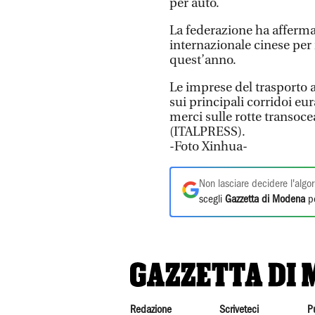
per auto.
La federazione ha affermat
internazionale cinese per 
quest’anno.
Le imprese del trasporto 
sui principali corridoi eur
merci sulle rotte transoce
(ITALPRESS).
-Foto Xinhua-
Non lasciare decidere l'algor
scegli
Gazzetta di Modena
pe
Redazione
Scriveteci
P