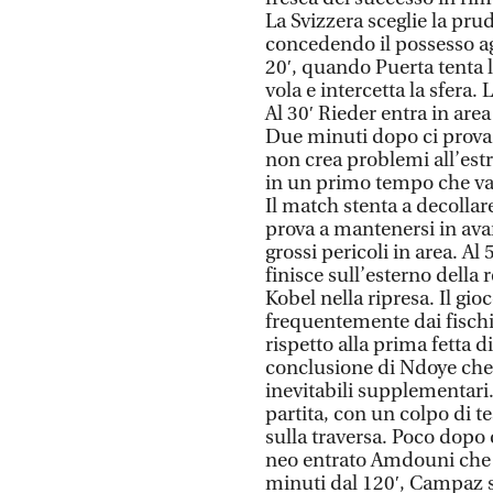
La Svizzera sceglie la pru
concedendo il possesso ag
20′, quando Puerta tenta 
vola e intercetta la sfera
Al 30′ Rieder entra in are
Due minuti dopo ci prova 
non crea problemi all’es
in un primo tempo che va i
Il match stenta a decollar
prova a mantenersi in ava
grossi pericoli in area. Al
finisce sull’esterno della 
Kobel nella ripresa. Il gio
frequentemente dai fischi 
rispetto alla prima fetta 
conclusione di Ndoye che t
inevitabili supplementari.
partita, con un colpo di 
sulla traversa. Poco dopo
neo entrato Amdouni che 
minuti dal 120′, Campaz s