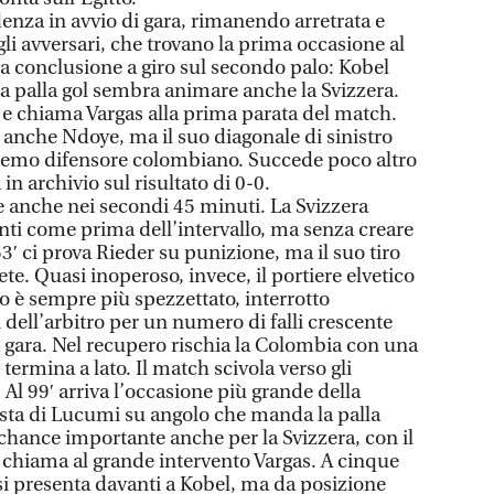
denza in avvio di gara, rimanendo arretrata e
li avversari, che trovano la prima occasione al
la conclusione a giro sul secondo palo: Kobel
. La palla gol sembra animare anche la Svizzera.
a e chiama Vargas alla prima parata del match.
anche Ndoye, ma il suo diagonale di sinistro
tremo difensore colombiano. Succede poco altro
n archivio sul risultato di 0-0.
e anche nei secondi 45 minuti. La Svizzera
nti come prima dell’intervallo, ma senza creare
 53′ ci prova Rieder su punizione, ma il suo tiro
rete. Quasi inoperoso, invece, il portiere elvetico
co è sempre più spezzettato, interrotto
dell’arbitro per un numero di falli crescente
di gara. Nel recupero rischia la Colombia con una
ermina a lato. Il match scivola verso gli
 Al 99′ arriva l’occasione più grande della
testa di Lucumi su angolo che manda la palla
 chance importante anche per la Svizzera, con il
chiama al grande intervento Vargas. A cinque
i presenta davanti a Kobel, ma da posizione