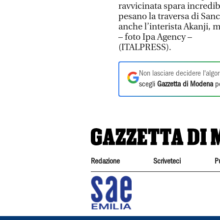
ravvicinata spara incredibi
pesano la traversa di Sanc
anche l’interista Akanji, 
– foto Ipa Agency –
(ITALPRESS).
Non lasciare decidere l'algor
scegli
Gazzetta di Modena
pe
Redazione
Scriveteci
P