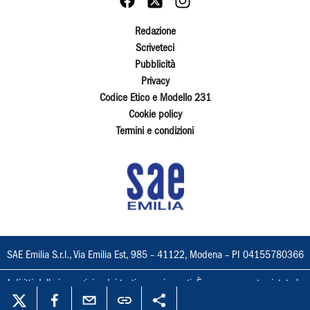
Redazione
Scriveteci
Pubblicità
Privacy
Codice Etico e Modello 231
Cookie policy
Termini e condizioni
SAE Emilia S.r.l., Via Emilia Est, 985 – 41122, Modena – PI 04155780366
I diritti delle immagini e dei testi sono riservati. È espressamente vietata la
loro riproduzione con qualsiasi mezzo e l'adattamento totale o parziale.