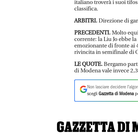
italiano troverà i suoi ti
classifica.
ARBITRI.
Direzione di ga
PRECEDENTI.
Molto equil
corrente: la Liu Jo ebbe 
emozionante di fronte ai 4
rivincita in semifinale di
LE QUOTE.
Bergamo parte 
di Modena vale invece 2,3
Non lasciare decidere l'algor
scegli
Gazzetta di Modena
pe