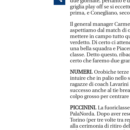
due giornate, pertanto è da
griglia play off se si ecce
prima, e Conegliano, sec
Il general manager Carmelo
aspettiamo dal match di o
mettere in campo tutto qu
verdetto. Di certo ci att
una bella squadra e Piace
classe. Detto questo, ribad
certo che faremo due gran
NUMERI.
Orobiche terze 
intuire che in palio nello s
ragazze di coach Lavarini 
successo anche al tie brea
colpo grosso per centrare 
PICCININI.
La fuoriclasse 
PalaNorda. Dopo aver reso 
Torino (per tre volte tra 
alla cerimonia di ritiro de