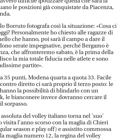
vvero difficile ipotizzare quella che sarà la
ttuano le posizioni già conquistate da Piacenza,
onda.
 Borruto fotografa così la situazione: «Cosa ci
ggi? Personalmente ho chiesto alle ragazze di
ello che hanno, poi sarà il campo a dare il
endono serate impegnative, perché Bergamo è
nza, che affronteremo sabato, è la prima della
isco la mia totale fiducia nelle atlete e sono
dissime partite».
a 35 punti, Modena quarta a quota 33. Facile
contro diretto ci sarà proprio il terzo posto: le
hanno la possibilità di blindarlo con un
k, le bianconere invece dovranno cercare il
il sorpasso.
assoluta del volley italiano torna nel 'suo'
visita l'anno scorso con la maglia di Chieri
regular season e play off) e assistito commossa
lla maglia numero 12, la regina del volley