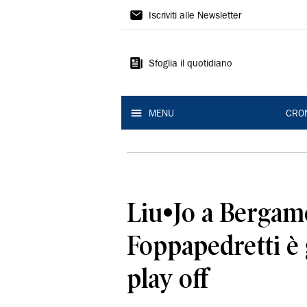
Gazzetta
Iscriviti alle Newsletter
di
Modena
Sfoglia il quotidiano
MENU
CRO
Liu•Jo a Bergamo
Foppapedretti è 
play off