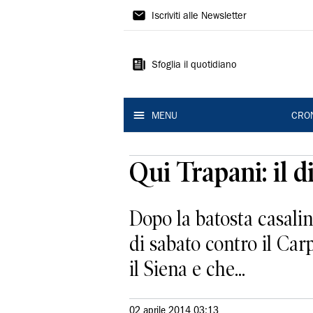
Gazzetta
Iscriviti alle Newsletter
di
Modena
Sfoglia il quotidiano
MENU
CRO
Qui Trapani: il d
Dopo la batosta casaling
di sabato contro il Carp
il Siena e che...
02 aprile 2014 03:13