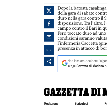
Dopo la batosta casalinga c
della gara di sabato contro
duro nella gara contro il
disposizione. Tra l’altro,
campo contro il Bari in q
Ferri toccato duro ad uno 
condizioni saranno valut
l’infermeria Caccetta (gin
presenza in attacco di b
Non lasciare decidere l'algor
scegli
Gazzetta di Modena
pe
Redazione
Scriveteci
P