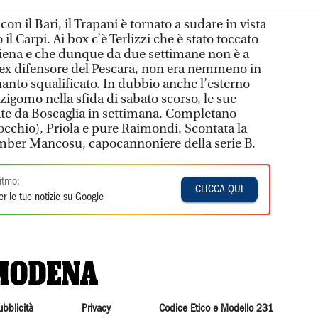
on il Bari, il Trapani è tornato a sudare in vista
 il Carpi. Ai box c’è Terlizzi che è stato toccato
 Siena e che dunque da due settimane non è a
 l’ex difensore del Pescara, non era nemmeno in
uanto squalificato. In dubbio anche l’esterno
zigomo nella sfida di sabato scorso, le sue
ate da Boscaglia in settimana. Completano
occhio), Priola e pure Raimondi. Scontata la
omber Mancosu, capocannoniere della serie B.
itmo:
CLICCA QUI
r le tue notizie su Google
ubblicità
Privacy
Codice Etico e Modello 231