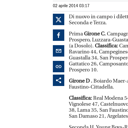
02 aprile 2014 03:17
Di nuovo in campo i dilett
Seconda e Terza.
Prima
Girone C.
Campagno
Prospero, Luzzara-Guasta
(a Dosolo).
Classifica:
Camp
Ravarino 44, Campeginese
Guastalla 34, San Prospero
Gattatico 26, Camposanto
Prospero 10.
Girone D .
Boiardo Maer-A
Faustino-Cittadella.
Classifica:
Real Modena 54,
Vignolese 47, Castelnuovo
38, Lama 35, San Faustino
San Damaso 21, Argelates
Seconda H. Young Boys-R