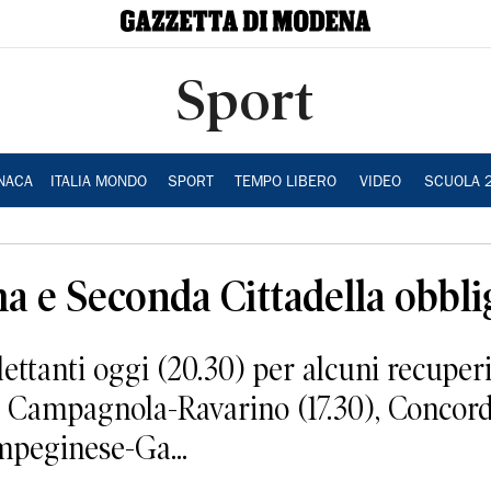
Sport
NACA
ITALIA MONDO
SPORT
TEMPO LIBERO
VIDEO
SCUOLA 
a e Seconda Cittadella obbli
ettanti oggi (20.30) per alcuni recuper
 Campagnola-Ravarino (17.30), Concord
mpeginese-Ga...