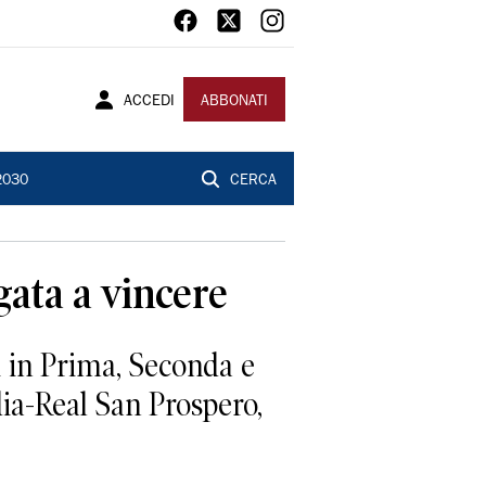
ACCEDI
ABBONATI
2030
CERCA
gata a vincere
i in Prima, Seconda e
ia-Real San Prospero,