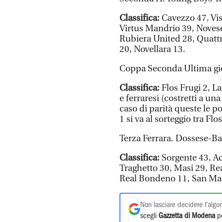
Classifica:
Cavezzo 47, Vis
Virtus Mandrio 39, Novese
Rubiera United 28, Quattr
20, Novellara 13.
Coppa Seconda Ultima gior
Classifica:
Flos Frugi 2, L
e ferraresi (costretti a una
caso di parità queste le po
1 si va al sorteggio tra Fl
Terza Ferrara. Dossese-Ba
Classifica:
Sorgente 43, Ac
Traghetto 30, Masi 29, Re
Real Bondeno 11, San Ma
Non lasciare decidere l'algor
scegli
Gazzetta di Modena
pe