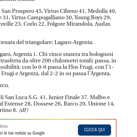
 San Prospero 45, Virtus Cibeno 41, Medolla 40,
 31, Virtus Campogalliano 30, Young Boys 29,
oville 23, Corlo 22, Folgore Mirandola, Audax
nata del triangolare: Lagaro-Argenta.
agaro, Argenta 1. Chi vince stasera tra bolognesi
 trasferta da oltre 200 chilometri totali) passa, in
ssibilità: con lo 0-0 passa la Flos Frugi, con l’1-
os Frugi e Argenta, dal 2-2 in su passa l’Argenta.
rco.
li San Luca S.G. 41, Junior Finale 37, Malbo e
al Estense 28, Dossese 26, Barco 20, Unione 14,
rtino 8.
(df)
itmo:
CLICCA QUI
r le tue notizie su Google