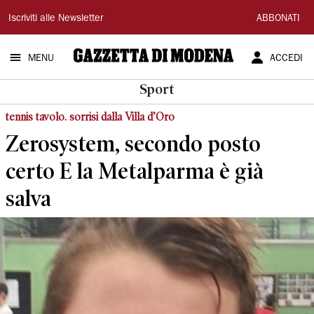
Gazzetta
Iscriviti alle Newsletter
ABBONATI
di
MENU
ACCEDI
Modena
Sport
tennis tavolo. sorrisi dalla Villa d’Oro
Zerosystem, secondo posto
certo E la Metalparma è già
salva