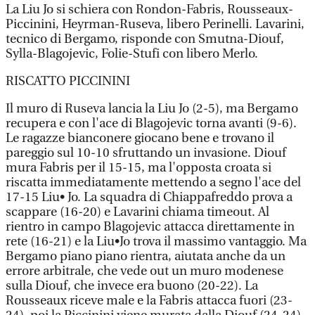
La Liu Jo si schiera con Rondon-Fabris, Rousseaux-
Piccinini, Heyrman-Ruseva, libero Perinelli. Lavarini,
tecnico di Bergamo, risponde con Smutna-Diouf,
Sylla-Blagojevic, Folie-Stufi con libero Merlo.
RISCATTO PICCININI
Il muro di Ruseva lancia la Liu Jo (2-5), ma Bergamo
recupera e con l'ace di Blagojevic torna avanti (9-6).
Le ragazze bianconere giocano bene e trovano il
pareggio sul 10-10 sfruttando un invasione. Diouf
mura Fabris per il 15-15, ma l'opposta croata si
riscatta immediatamente mettendo a segno l'ace del
17-15 Liu• Jo. La squadra di Chiappafreddo prova a
scappare (16-20) e Lavarini chiama timeout. Al
rientro in campo Blagojevic attacca direttamente in
rete (16-21) e la Liu•Jo trova il massimo vantaggio. Ma
Bergamo piano piano rientra, aiutata anche da un
errore arbitrale, che vede out un muro modenese
sulla Diouf, che invece era buono (20-22). La
Rousseaux riceve male e la Fabris attacca fuori (23-