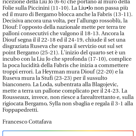
ricezione della Liu Jo (6-6) che portano al muro della
Folie sulla Piccinini (11-10). La Liu•Jo non passa più
ed il muro di Bergamo blocca anche la Fabris (13-11).
Decisiva ancora una volta, per l'allungo rossoblù, la
Diouf: l'opposto della nazionale mette per terra tre
palloni consecutivi che valgono il 18-13. Ancora la
Diouf segna il il 22-18 ed il 24-19, chiude il set una
disgraziata Ruseva che spara il servizio out sul set
point Bergamo (25-21). L'inizio del quarto set è un
incubo con la Liu Jo che sprofonda (17-10), complice
la poca lucidità della Fabris che inizia a commettere
troppi errori. La Heyrman mura Diouf (22-20) e la
Ruseva mura la Stufi (23-23) per il sussulto
bianconero. La Loda, subentrata alla Blagojevic,
mette a terra un pallone complicato per il 24-23. La
Rousseaux, invece, non riesce a farealtrettanto e, sulla
rigiocata Bergamo, Sylla non sbaglia e regala il 3-1 alla
Foppapedretti.
Francesco Cottafava