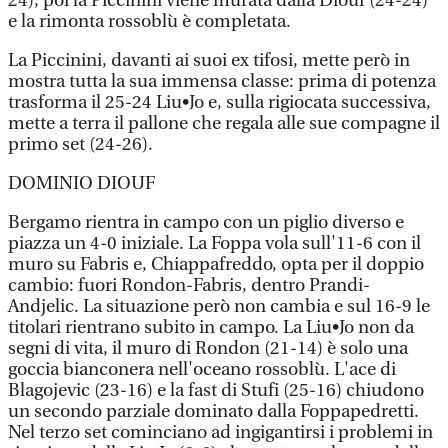
24), poi la Piccinini viene murata dalla Diouf (24-24)
e la rimonta rossoblù è completata.
La Piccinini, davanti ai suoi ex tifosi, mette però in
mostra tutta la sua immensa classe: prima di potenza
trasforma il 25-24 Liu•Jo e, sulla rigiocata successiva,
mette a terra il pallone che regala alle sue compagne il
primo set (24-26).
DOMINIO DIOUF
Bergamo rientra in campo con un piglio diverso e
piazza un 4-0 iniziale. La Foppa vola sull'11-6 con il
muro su Fabris e, Chiappafreddo, opta per il doppio
cambio: fuori Rondon-Fabris, dentro Prandi-
Andjelic. La situazione però non cambia e sul 16-9 le
titolari rientrano subito in campo. La Liu•Jo non da
segni di vita, il muro di Rondon (21-14) è solo una
goccia bianconera nell'oceano rossoblù. L'ace di
Blagojevic (23-16) e la fast di Stufi (25-16) chiudono
un secondo parziale dominato dalla Foppapedretti.
Nel terzo set cominciano ad ingigantirsi i problemi in