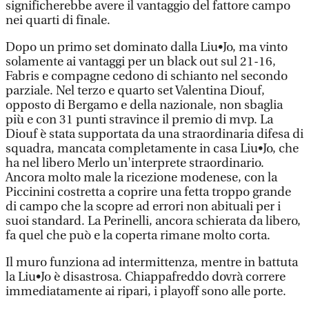
significherebbe avere il vantaggio del fattore campo
nei quarti di finale.
Dopo un primo set dominato dalla Liu•Jo, ma vinto
solamente ai vantaggi per un black out sul 21-16,
Fabris e compagne cedono di schianto nel secondo
parziale. Nel terzo e quarto set Valentina Diouf,
opposto di Bergamo e della nazionale, non sbaglia
più e con 31 punti stravince il premio di mvp. La
Diouf è stata supportata da una straordinaria difesa di
squadra, mancata completamente in casa Liu•Jo, che
ha nel libero Merlo un'interprete straordinario.
Ancora molto male la ricezione modenese, con la
Piccinini costretta a coprire una fetta troppo grande
di campo che la scopre ad errori non abituali per i
suoi standard. La Perinelli, ancora schierata da libero,
fa quel che può e la coperta rimane molto corta.
Il muro funziona ad intermittenza, mentre in battuta
la Liu•Jo è disastrosa. Chiappafreddo dovrà correre
immediatamente ai ripari, i playoff sono alle porte.