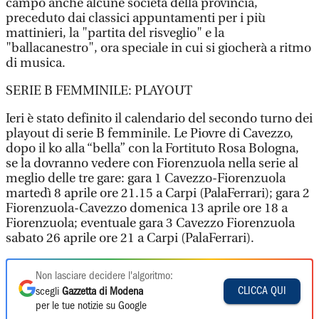
campo anche alcune società della provincia,
preceduto dai classici appuntamenti per i più
mattinieri, la "partita del risveglio" e la
"ballacanestro", ora speciale in cui si giocherà a ritmo
di musica.
SERIE B FEMMINILE: PLAYOUT
Ieri è stato definito il calendario del secondo turno dei
playout di serie B femminile. Le Piovre di Cavezzo,
dopo il ko alla “bella” con la Fortituto Rosa Bologna,
se la dovranno vedere con Fiorenzuola nella serie al
meglio delle tre gare: gara 1 Cavezzo-Fiorenzuola
martedì 8 aprile ore 21.15 a Carpi (PalaFerrari); gara 2
Fiorenzuola-Cavezzo domenica 13 aprile ore 18 a
Fiorenzuola; eventuale gara 3 Cavezzo Fiorenzuola
sabato 26 aprile ore 21 a Carpi (PalaFerrari).
Non lasciare decidere l'algoritmo:
CLICCA QUI
scegli
Gazzetta di Modena
per le tue notizie su Google